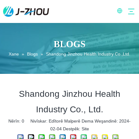
BLOGS
Xane
»
Blogs
»
Shandong Jinzhou Health Industry Co.,Ltd.
Shandong Jinzhou Health
Industry Co., Ltd.
Nêrîn:
0
Nivîskar: Edîtorê Malperê Dema Weşandinê: 2024-
02-04 Destpêk:
Site