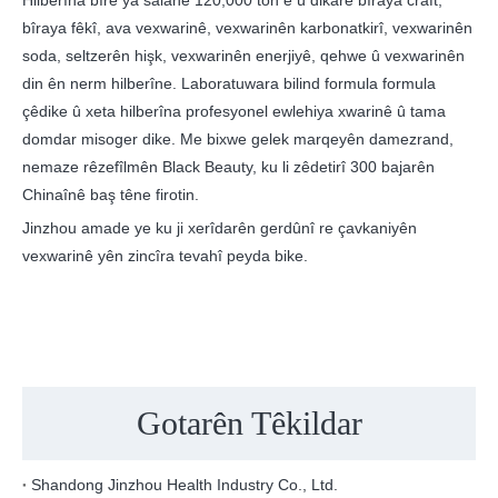
Hilberîna bîrê ya salane 120,000 ton e û dikare bîraya craft,
bîraya fêkî, ava vexwarinê, vexwarinên karbonatkirî, vexwarinên
soda, seltzerên hişk, vexwarinên enerjiyê, qehwe û vexwarinên
din ên nerm hilberîne. Laboratuwara bilind formula formula
çêdike û xeta hilberîna profesyonel ewlehiya xwarinê û tama
domdar misoger dike. Me bixwe gelek marqeyên damezrand,
nemaze rêzefîlmên Black Beauty, ku li zêdetirî 300 bajarên
Chinaînê baş têne firotin.
Jinzhou amade ye ku ji xerîdarên gerdûnî re çavkaniyên
vexwarinê yên zincîra tevahî peyda bike.
Gotarên Têkildar
Shandong Jinzhou Health Industry Co., Ltd.