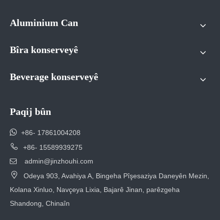
Aluminium Can
Bîra konserveyê
Beverage konserveyê
Paqij bûn

+86- 17861004208

+86- 15589939275
admin@jinzhouhi.com


Odeya 903, Avahiya A, Bingeha Pîşesaziya Daneyên Mezin,
Kolana Xinluo, Navçeya Lixia, Bajarê Jinan, parêzgeha
Shandong, Chinaîn