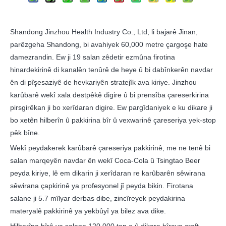
Shandong Jinzhou Health Industry Co., Ltd, li bajarê Jinan,
parêzgeha Shandong, bi avahiyek 60,000 metre çargoşe hate
damezrandin. Ew ji 19 salan zêdetir ezmûna firotina
hinardekirinê di kanalên tenûrê de heye û bi dabînkerên navdar
ên di pîşesaziyê de hevkariyên stratejîk ava kiriye. Jinzhou
karûbarê wekî xala destpêkê digire û bi prensîba çareserkirina
pirsgirêkan ji bo xerîdaran digire. Ew pargîdaniyek e ku dikare ji
bo xetên hilberîn û pakkirina bîr û vexwarinê çareseriya yek-stop
pêk bîne.
Wekî peydakerek karûbarê çareseriya pakkirinê, me ne tenê bi
salan marqeyên navdar ên wekî Coca-Cola û Tsingtao Beer
peyda kiriye, lê em dikarin ji xerîdaran re karûbarên sêwirana
sêwirana çapkirinê ya profesyonel jî peyda bikin. Firotana
salane ji 5.7 mîlyar derbas dibe, zincîreyek peydakirina
materyalê pakkirinê ya yekbûyî ya bilez ava dike.