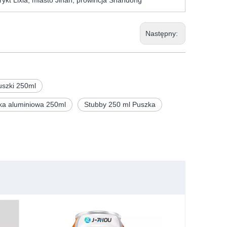
kt Lixia, miasto Jinan, prowincja Shandong
Następny:
uszki 250ml
ka aluminiowa 250ml
Stubby 250 ml Puszka