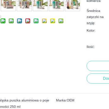
kołnierza:
Średnica
:
zatyczki na
szyję:
Kolor:
Ilość:
Dod
ąska puszka aluminiowa o poje
Marka:
OEM
ności 250 ml