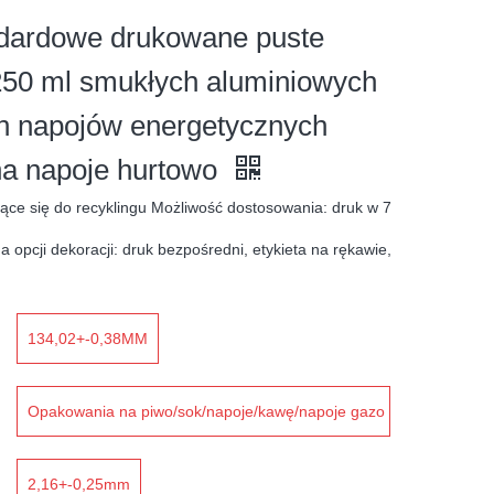
dardowe drukowane puste
250 ml smukłych aluminiowych
h napojów energetycznych
na napoje hurtowo
ce się do recyklingu Możliwość dostosowania: druk w 7
opcji dekoracji: druk bezpośredni, etykieta na rękawie,
134,02+-0,38MM
Opakowania na piwo/sok/napoje/kawę/napoje gazo
wane
2,16+-0,25mm