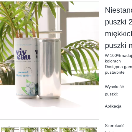
Niestan
puszki 
miękkic
puszki 
W 100% nadają
kolorach
Dostępna gama 
pusta/brite
Wysokość
puszki:
Aplikacja:
Szerokość