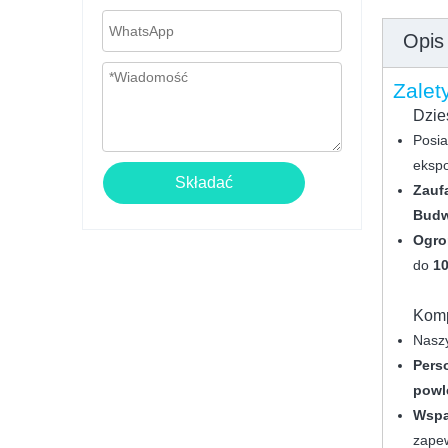
Opis
Zalet
Dziesię
Posia
eksp
Składać
Zauf
Budw
Ogro
do
1
Komp
Naszy
Pers
powl
Wspa
zapew