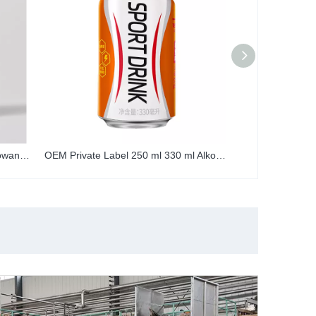
OEM Private Label 250 ml Puszkowany napój bezalkoholowy o smaku cytrynowym z witaminą C i gazowaną wodą energetyczną
OEM Private Label 250 ml 330 ml Alkoholowy napój bezalkoholowy o smaku elektrolitowym w puszkach