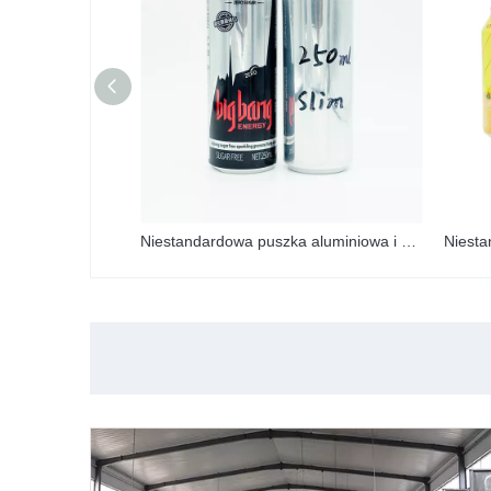
Niestandardowa puszka aluminiowa i pokrywka z nadrukiem OEM o pojemności 250 ml, wąska, z nadrukiem