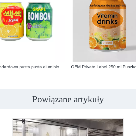
Niestandardowa pusta pusta aluminiowa puszka napoju energetycznego o pojemności 250 ml z nadrukiem
Powiązane artykuły