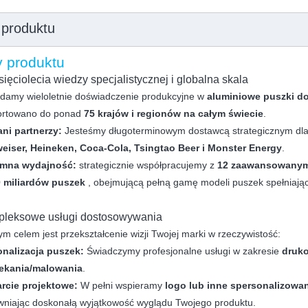
 produktu
y produktu
ciolecia wiedzy specjalistycznej i globalna skala
damy wieloletnie doświadczenie produkcyjne w
aluminiowe puszki d
ortowano do ponad
75 krajów i regionów na całym świecie
.
ani partnerzy:
Jesteśmy długoterminowym dostawcą strategicznym dl
eiser, Heineken, Coca-Cola, Tsingtao Beer i Monster Energy
.
mna wydajność:
strategicznie współpracujemy z
12 zaawansowanym
0 miliardów puszek
, obejmującą pełną gamę modeli puszek spełniaj
leksowe usługi dostosowywania
m celem jest przekształcenie wizji Twojej marki w rzeczywistość:
onalizacja puszek:
Świadczymy profesjonalne usługi w zakresie
druko
ekania/malowania
.
rcie projektowe:
W pełni wspieramy
logo lub inne spersonalizow
niając doskonałą wyjątkowość wyglądu Twojego produktu.