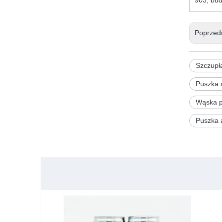
903, bud
Poprzed
Szczupł
Puszka 
Wąska p
Puszka 