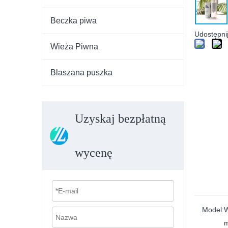
Beczka piwa
Udostępnij
Wieża Piwna
Blaszana puszka
Uzyskaj bezpłatną
wycenę
Model:
W
m