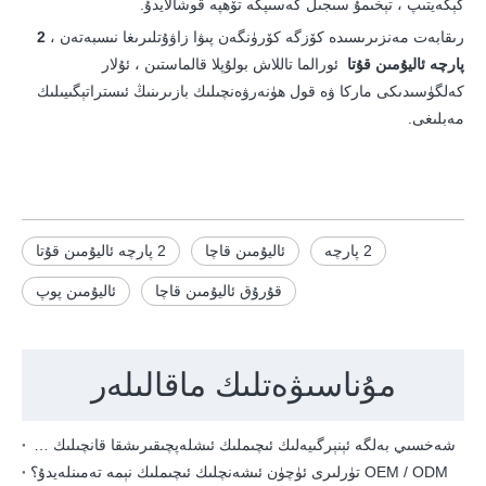
كېڭەيتىپ ، تېخىمۇ سىجىل كەسىپكە تۆھپە قوشالايدۇ.
رىقابەت مەنزىرىسىدە كۆزگە كۆرۈنگەن پىۋا زاۋۇتلىرىغا نىسبەتەن ،
2
پارچە ئاليۇمىن قۇتا
ئورالما تاللاش بولۇپلا قالماستىن ، ئۇلار
كەلگۈسىدىكى ماركا ۋە قول ھۈنەرۋەنچىلىك بازىرىنىڭ ئىستراتېگىيىلىك
مەبلىغى.
2 پارچە
ئاليۇمىن قاچا
2 پارچە ئاليۇمىن قۇتا
قۇرۇق ئاليۇمىن قاچا
ئاليۇمىن پوپ
مۇناسىۋەتلىك ماقالىلەر
شەخسىي بەلگە ئېنېرگىيەلىك ئىچىملىك ​​ئىشلەپچىقىرىشقا قانچىلىك ۋاقىت كېتىدۇ؟
OEM / ODM تۈرلىرى ئۈچۈن ئىشەنچلىك ئىچىملىك ​​نېمە تەمىنلەيدۇ؟