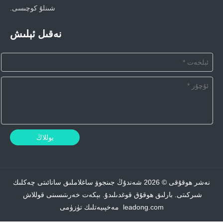
شىنلۇ كوچىسى.
نەقىل ئېلىش
يوللاڭ
نەشر ھوقۇقى ©
2026
شەندۇڭ جىنجوۋ ساغلاملىق سانائىتى چەكلىك
شىركىتى. بارلىق ھوقۇق قوغدىلىدۇ.
بېكەت خەرىتىسىنى
قوللاش
leadong.com
مەخپىيەتلىك تۈزۈمى