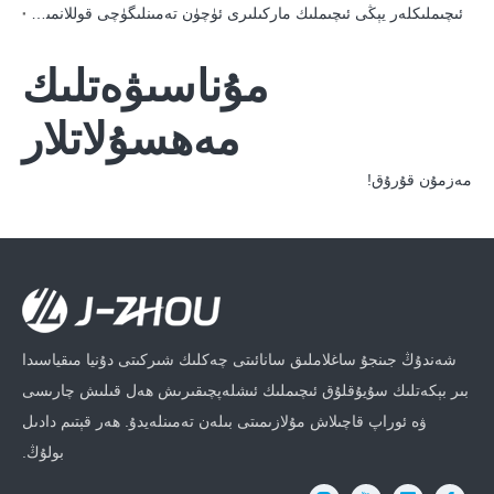
ئىچىملىكلەر يېڭى ئىچىملىك ​​ماركىلىرى ئۈچۈن تەمىنلىگۈچى قوللانمىسى بولالايدۇ
مۇناسىۋەتلىك
مەھسۇلاتلار
مەزمۇن قۇرۇق!
شەندۇڭ جىنجۇ ساغلاملىق سانائىتى چەكلىك شىركىتى دۇنيا مىقياسىدا
بىر بېكەتلىك سۇيۇقلۇق ئىچىملىك ​​ئىشلەپچىقىرىش ھەل قىلىش چارىسى
ۋە ئوراپ قاچىلاش مۇلازىمىتى بىلەن تەمىنلەيدۇ. ھەر قېتىم دادىل
بولۇڭ.