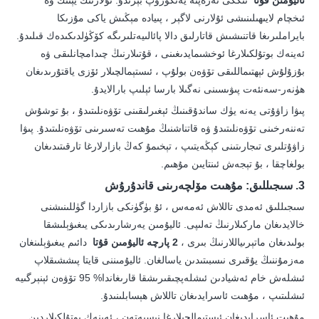
ئاليۇمىن قۇتا
ئىككى تەرەپتە يەتكۈزۈپ بېرىدۇ. ئۇلارنىڭ يېنىك ۋە
ئىخچام لايىھىلىنىشى ئۇلارنى لاگېر ، پىيادە مېڭىش ياكى مۇزىكا
بايراملىرىغا قاتنىشىش قاتارلىق دالا پائالىيەتلىرىگە كۆڭۈلدىكىدەك قىلىدۇ.
ئەينەك بوتۇلكىلارغا ئوخشىمايدىغىنى ، قۇتىلارنىڭ چىدامچانلىقى ۋە
بۇزۇلۇش ئېھتىماللىقى تۆۋەن بولۇپ ، ئىستېمالچىلار ئۆزى ياقتۇرىدىغان
ھۈنەر-سەنئەت پىۋىسىنى نەگىلا بارسا ئېلىپ بارالايدۇ.
پىۋا زاۋۇتى يەنە يۈك ساندۇقىنىڭ ئېغىرلىقىنى تۆۋەنلىتىدۇ ، بۇ توشۇش
تەننەرخىنى تۆۋەنلىتىدۇ ۋە قاتناشنىڭ مۇھىت تەسىرىنى تۆۋەنلىتىدۇ. پىۋا
زاۋۇتلىرى تىجارىتىنى كېڭەيتىپ ، تېخىمۇ كەڭ بازارلارغا تارقىتىدىغان
بولغاچقا ، بۇ تېجەش ئىنتايىن مۇھىم.
3. سىجىللىق: مۇھىت مۆلچەرىنى قاندۇرۇش
سىجىللىق ئەمدى تاللاش ئەمەس ، ئۇ بۈگۈنكى بازاردا گۈللىنىشنى
خالايدىغان ماركىلارنىڭ تەلىپى. ئاليۇمىن يەرشارىدىكى يىغىۋېلىشقا
بولىدىغان ماتېرىياللارنىڭ بىرى ،
2 پارچە ئاليۇمىن قۇتا
دائىم يىغىۋېلىنغان
مەزمۇننىڭ يۇقىرى نىسبىتىدىن ياسالغان. ئاليۇمىننى قايتا پىششىقلاپ
ئىشلەش خام ئەشيادىن ئىشلەپچىقىرىشقا قارىغاندا% 95 تۆۋەن ئېنېرگىيە
ئىشلىتىپ ، مۇھىت ئاسرايدىغان تاللاش ھېسابلىنىدۇ.
مۇھىت ئاسرايدىغان ئىستېمالچىلارغا نىسبەتەن ، ئەينەك بوتۇلكىلاردىن