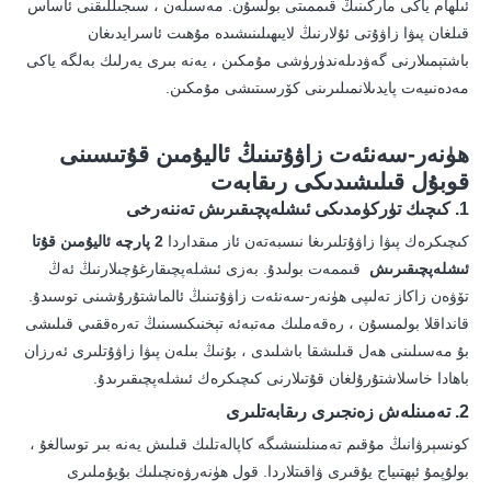
ئىلھام ياكى ماركىنىڭ قىممىتى بولسۇن. مەسىلەن ، سىجىللىقنى ئاساس
قىلغان پىۋا زاۋۇتى ئۇلارنىڭ لايىھىلىنىشىدە مۇھىت ئاسرايدىغان
باشتېمىلارنى گەۋدىلەندۈرۈشى مۇمكىن ، يەنە بىرى يەرلىك بەلگە ياكى
مەدەنىيەت پايدىلانمىلىرىنى كۆرسىتىشى مۇمكىن.
ھۈنەر-سەنئەت زاۋۇتىنىڭ ئاليۇمىن قۇتىسىنى
قوبۇل قىلىشىدىكى رىقابەت
1. كىچىك تۈركۈمدىكى ئىشلەپچىقىرىش تەننەرخى
كىچىكرەك پىۋا زاۋۇتلىرىغا نىسبەتەن ئاز مىقداردا
2 پارچە ئاليۇمىن قۇتا
ئىشلەپچىقىرىش
قىممەت بولىدۇ. بەزى ئىشلەپچىقارغۇچىلارنىڭ ئەڭ
تۆۋەن زاكاز تەلىپى ھۈنەر-سەنئەت زاۋۇتىنىڭ ئالماشتۇرۇشىنى توسىدۇ.
قانداقلا بولمىسۇن ، رەقەملىك مەتبەئە تېخنىكىسىنىڭ تەرەققىي قىلىشى
بۇ مەسىلىنى ھەل قىلىشقا باشلىدى ، بۇنىڭ بىلەن پىۋا زاۋۇتلىرى ئەرزان
باھادا خاسلاشتۇرۇلغان قۇتىلارنى كىچىكرەك ئىشلەپچىقىرىدۇ.
2. تەمىنلەش زەنجىرى رىقابەتلىرى
كونسېرۋانىڭ مۇقىم تەمىنلىنىشىگە كاپالەتلىك قىلىش يەنە بىر توسالغۇ ،
بولۇپمۇ ئېھتىياج يۇقىرى ۋاقىتلاردا. قول ھۈنەرۋەنچىلىك بۇيۇملىرى