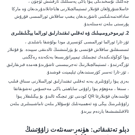
چەكلىك نۇسخىدىكى پىۋا ياكى پەسىللىك تارقىتىش ئۈچۈن ،
خاسلاشتۇرۇلغان قۇتىلار ئىستېمالچىلارنى ھاياجانلاندۇرىدىغان ۋە ماركا
ساداقەتمەنلىكىنى ئاشۇرىدىغان يىغىپ ساقلاش ئورالمىسى قۇرۇش
پۇرسىتى بىلەن تەمىنلەيدۇ.
2. تېرموخرومىيىلىك ۋە ئەقلىي ئىقتىدارلىق ئورالما يېڭىلىقلىرى
ئۆز-ئارا ئورالما ئورالمىسى كۈنسېرى مودا بولۇشقا باشلىدى ،
ئىسسىقلىق ساقلاش قۇتىسى بۇ يۈزلىنىشنىڭ ئالدىنقى سېپىدە. بۇ قۇتىلار
پىۋا كۆڭۈلدىكىدەك ئىچىملىك ​​تېمپېراتۇرىسىغا يەتكەندە رەڭگىنى
ئۆزگەرتىدۇ ، ئىستېمالچىلارنىڭ تەجرىبىسىنى ئاشۇرىدۇ ھەمدە قىزىقارلىق
، ئۆز-ئارا تەسىر كۆرسىتىدىغان ئېلېمېنت قوشىدۇ.
بەزى پىۋا زاۋۇتلىرى يەنە ئەقلىي ئىقتىدارلىق ئورالمىلارنى سىناق قىلىپ
، سىنغا ، مەۋھۇم پىۋا زاۋۇتى ساياھىتى ياكى مەخسۇس تەشۋىقاتقا
ئۇلىنىدىغان قۇتىلارغا QR كودىنى ئۆز ئىچىگە ئالىدۇ. بۇ يېڭىلىقلار پىۋا
زاۋۇتلىرىنىڭ يېڭى ۋە ئەھمىيەتلىك ئۇسۇللار بىلەن تاماشىبىنلىرى بىلەن
ئالاقىلىشىشىغا ياردەم بېرىدۇ.
دېلو تەتقىقاتى: ھۈنەر-سەنئەت زاۋۇتىنىڭ