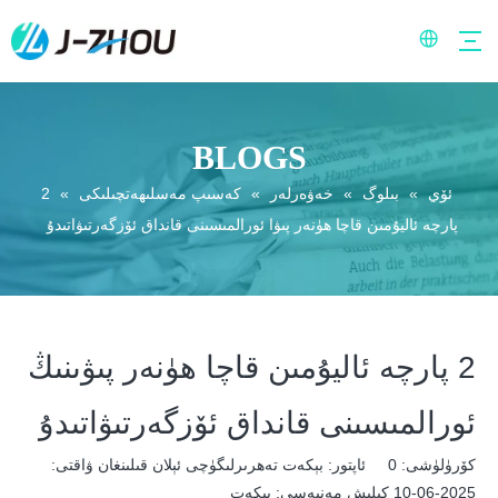
BLOGS
ئۆي
»
بىلوگ
»
خەۋەرلەر
»
كەسىپ مەسلىھەتچىلىكى
»
2
پارچە ئاليۇمىن قاچا ھۈنەر پىۋا ئورالمىسىنى قانداق ئۆزگەرتىۋاتىدۇ
2 پارچە ئاليۇمىن قاچا ھۈنەر پىۋىنىڭ
ئورالمىسىنى قانداق ئۆزگەرتىۋاتىدۇ
كۆرۈلۈشى:
0
ئاپتور: بېكەت تەھرىرلىگۈچى ئېلان قىلىنغان ۋاقتى:
2025-06-10 كېلىش مەنبەسى:
بېكەت