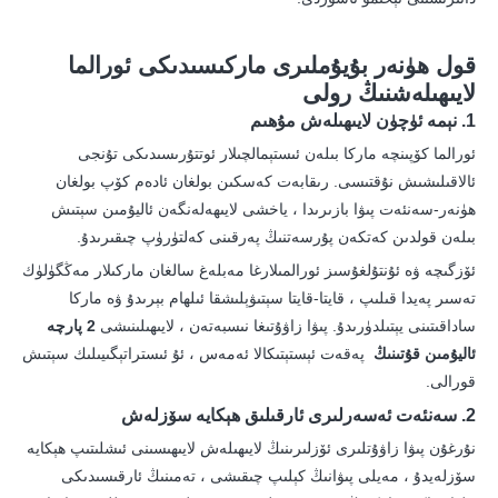
قول ھۈنەر بۇيۇملىرى ماركىسىدىكى ئورالما
لايىھىلەشنىڭ رولى
1. نېمە ئۈچۈن لايىھىلەش مۇھىم
ئورالما كۆپىنچە ماركا بىلەن ئىستېمالچىلار ئوتتۇرىسىدىكى تۇنجى
ئالاقىلىشىش نۇقتىسى. رىقابەت كەسكىن بولغان ئادەم كۆپ بولغان
ھۈنەر-سەنئەت پىۋا بازىرىدا ، ياخشى لايىھەلەنگەن ئاليۇمىن سېتىش
بىلەن قولدىن كەتكەن پۇرسەتنىڭ پەرقىنى كەلتۈرۈپ چىقىرىدۇ.
ئۆزگىچە ۋە ئۇنتۇلغۇسىز ئورالمىلارغا مەبلەغ سالغان ماركىلار مەڭگۈلۈك
تەسىر پەيدا قىلىپ ، قايتا-قايتا سېتىۋېلىشقا ئىلھام بېرىدۇ ۋە ماركا
ساداقىتىنى يېتىلدۈرىدۇ. پىۋا زاۋۇتىغا نىسبەتەن ، لايىھىلىنىشى
2 پارچە
ئاليۇمىن قۇتىنىڭ
پەقەت ئېستېتىكالا ئەمەس ، ئۇ ئىستراتېگىيىلىك سېتىش
قورالى.
2. سەنئەت ئەسەرلىرى ئارقىلىق ھېكايە سۆزلەش
نۇرغۇن پىۋا زاۋۇتلىرى ئۆزلىرىنىڭ لايىھىلەش لايىھىسىنى ئىشلىتىپ ھېكايە
سۆزلەيدۇ ، مەيلى پىۋانىڭ كېلىپ چىقىشى ، تەمىنىڭ ئارقىسىدىكى