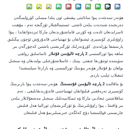
ھۈنەر-سەنئەت پىۋا سانائىتى يېقىنقى ئون يىلدا مىسلى كۆرۈلمىگەن
دەرىجىدە شىددەت بىلەن ئاشتى. ئىستېمالچىلار ئۆزگىچە تەم ، مۇھىت
ئاسرايدىغان ئادەت ۋە كۆزنى قاماشتۇرىدىغان ماركا ئىزدەۋاتقاندا ، پىۋا
زاۋۇتلىرى كۈنسېرى ئېشىۋاتقان بۇ ئېھتىياجنى قاندۇرۇش ئۈچۈن يېڭىلىق
يارىتىشقا يۈزلەندى. كۆرۈنەرلىك ئۆزگىرىشنى باشتىن كەچۈرگەن بىر
ساھە پىۋا ئورالمىسى
2 پارچە ئاليۇمىن قۇتىلار
ئاساسلىق رولچى
سۈپىتىدە ئوتتۇرىغا چىقتى. يېنىك ، خاسلاشتۇرغىلى بولىدىغان ۋە سىجىل
بولغان بۇ قۇتىلار ھۈنەر پىۋىنىڭ ئورالمىسى ۋە بازارغا سېلىنىشىدا
ئىنقىلاب ئېلىپ باردى.
بۇ ماقالىدە
2 پارچە ئاليۇمىن قۇتىسىنىڭ
ھۈنەر-سەنئەت پىۋا بازىرىنىڭ
كۈنسېرى تەرەققىي قىلىۋاتقان ئېھتىياجىنى قاندۇرىدىغانلىقى ، تەم
ساقلاشتىن ئىجادىي ماركا ۋە ئىمكانىيەتلىك سىجىل مەشغۇلاتلار بىلەن
بىر ۋاقىتتا ، پىۋا زاۋۇتلىرىنىڭ بۇ ئۆزگىرىشچان ئورالما ھەل قىلىش
چارىسىنى قوللىنىشتا دۇچ كەلگەن خىرىسلىرىمۇ ھەل قىلىنغان.