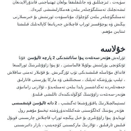
سۈپەت ، ئىزچىللىق ۋە جانلىقلىققا بولغان ئېھتىياجىنى قاندۇرالايدىغان
ئىشەنچلىك تەمىنلىگۈچىلەر بىلەن ھەمكارلىشىشى كېرەك.
تەمىنلىگۈچىلەر بىلەن كۈچلۈك مۇناسىۋەت ئورنىتىش بۇ خىرىسلارنى
يېڭىش ۋە يوچۇقسىز ئوراپ قاچىلاش جەريانىغا كاپالەتلىك قىلىشتا
ئىنتايىن مۇھىم.
خۇلاسە
ئۆرلەش
ھۈنەر-سەنئەت پىۋا سانائىتىدىكى 2 پارچە ئاليۇمىن
قۇتا
ئۆتكۈنچى يۈزلىنىش بولۇپلا قالماستىن ، ئۇ پىۋا زاۋۇتلىرىنىڭ ئورالمىغا
قانداق مۇئامىلە قىلىشىدىكى تۈپ ئۆزگىرىش. بۇ قۇتىلار تەمنى ساقلاش
، ئېلىپ يۈرۈشكە ئەپلىك ، سىجىللىقى ۋە ماركا پۇرسىتى قاتارلىق
جەھەتلەردە تەڭداشسىز پايدا بىلەن تەمىنلەيدۇ ، ئۇلارنى زامانىۋى
ھۈنەر-سەنئەت زاۋۇتىنىڭ كۆڭۈلدىكىدەك تاللىشى قىلىدۇ.
ئىستېمالچىلارنىڭ ياقتۇرۇشىغا ئەگىشىپ ،
2 دانە ئاليۇمىن قېتىشمىسى
ھۈنەر پىۋىنىڭ كەلگۈسىنى شەكىللەندۈرۈشتە تېخىمۇ مۇھىم رول
ئوينايدۇ. پىۋا زاۋۇتلىرى بۇ خىل يېڭىچە ئوراپ قاچىلاش چارىسىنى قوبۇل
قىلىش ئارقىلىق ، ئۇلارنىڭ ماركىسىنى كۈچەيتىپ ، بازار دائىرىسىنى