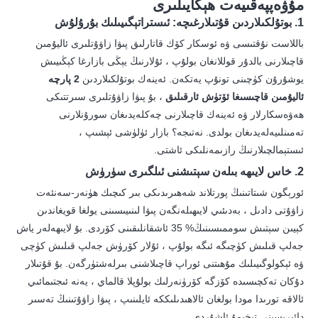
مۇۋەپپەقىيەت ھېكايىلىرى
1. بوتۇلكىلاردىن قۇتىلارغىچە: ئىستراتېگىيىلىك بۇرۇلۇش
باللاست نۇقتىسى ۋە ئوسكار كۆك قاتارلىق پىۋا زاۋۇتلىرى ئاليۇمىن
قاچىلارنى بالدۇر قوللانغان بولۇپ ، ئۇلارنىڭ يېڭى بازارغا كېڭىيىش
يوشۇرۇن كۈچىنى تونۇپ يەتكەن. ئەينەك بوتۇلكىلاردىن
2 پارچە
ئاليۇمىن قاچىسىغا ئۆتۈش ئارقىلىق
، بۇ پىۋا زاۋۇتلىرى سىرتتىكى
ھەۋەسكارلار ۋە ئەينەك قاچىلارنى چەكلەيدىغان سورۇنلارنى
تەمىنلىيەلەيدىغان بولدى. نەتىجە؟ بازار ئۈلۈشى ئېشىپ ،
ئىستېمالچىلارنىڭ رازىمەنلىكى ئاشتى.
2. خاس لايىھە بىلەن سېتىشنى ئىلگىرى سۈرۈش
ئورېگون شىتاتىنىڭ پورتلاند شەھىرىدىكى بىر كىچىك ھۈنەر-سەنئەت
زاۋۇتى دادىل ، بەدىئىي لايىھىلەنگەن پىۋا لىنىيىسىنى يولغا قويغاندىن
كېيىن سېتىش سوممىسىنىڭ% 35 ئاشقانلىقىنى كۆردى. بۇ لايىھەلەر ياش
جەلپ قىلىش كۈچىگە ئىگە بولۇپ ، ئۇلار كۆرۈش جەلپ قىلىش كۈچى
ۋە ئېكولوگىيىلىك مۇھىتنى ئوراپ قاچىلاشنى بىرلەشتۈرگەن. بۇ قۇتىلار
دۇكان تەكچىسىدە كۆزگە كۆرۈنەرلىك بولۇپلا قالماي ، يەنە ئىجتىمائىي
ئالاقە تورىدا مودا بولغان ئالاھىدىلىككە ئايلىنىپ ، پىۋا زاۋۇتىنىڭ تەسىر
دائىرىسىنى تېخىمۇ ئاشۇردى.