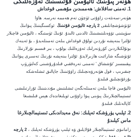
ھۈنەر پىۋىنىڭ ئاليۇمىن قۇتىسىنىڭ ئەۋزەللىكى
1. تەمنى ساقلاش: ھەممىدىن مۇھىمى قوغداش
ھۈنەر-سەنئەت زاۋۇتى ئۈچۈن تەم ھەممە نەرسە. ھاۋا
ئۆتۈشۈشچانلىقى
2 پارچە ئاليۇمىن قۇتىنىڭ
ئوكسىگېننىڭ پىۋانىڭ
سۈپىتىنى تۆۋەنلىتىشىنىڭ ئالدىنى ئالىدۇ. ئۇنىڭ ئۈستىگە ، ئاليۇمىن قاچىلار
ئۇلترا بىنەپشە نۇردىن تولۇق قوغداش بىلەن تەمىنلەيدۇ ، بۇ ئەينەك
بوتۇلكىلاردىن كۆرۈنەرلىك ئەۋزەللىك بولۇپ ، بىر قىسىم نۇرلارنىڭ
ئۆتۈشىگە شارائىت ھازىرلايدۇ. ئۇلترا بىنەپشە نۇرنىڭ تەسىرى پىۋانىڭ
يېقىمسىز 'ئۇششاق ' تەمىنى تەرەققىي قىلدۇرۇشىنى كەلتۈرۈپ
چىقىرىپ ، قول ھۈنەرۋەنچىلىك زاۋۇتىنىڭ جاپالىق ئىشلەشكە
بۇزغۇنچىلىق قىلىدۇ.
ئاليۇمىن قاچا بىلەن تەمىنلەنگەن ئىشلىتىش مۇددىتىنىڭ ئۇزارتىلىشى
ئىستېمالچىلارنىڭ پىۋىنى پىۋا زاۋۇتى ئويلىغاندەك ھېس قىلىشىغا
كاپالەتلىك قىلىدۇ.
2. ئېلىپ يۈرۈشكە ئەپلىك: نەق مەيداندىكى ئىستېمالچىلارغا
ماس كېلىدۇ
زامانىۋى ئىستېمالچىلار قۇلايلىق ۋە ئېلىپ يۈرۈشكە ئەپلىك ،
2 پارچە