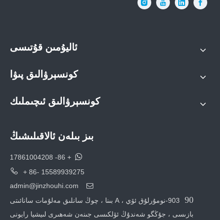
ئاليۇمىن قۇتىسى
كونسېرۋالىق پىۋا
كونسېرۋالىق ئىچىملىك
بىز بىلەن ئالاقىلىشىڭ

+ 86- 17861004208

+ 86- 15589939275
admin@jinzhouhi.com

90
903-نومۇرلۇق ئۆي ، A بىنا ، چوڭ سانلىق مەلۇمات سانائىتى
بازىسى ، جۇڭگو شەندۇڭ ئۆلكىسى جىنەن شەھىرى لىيشيا رايونى