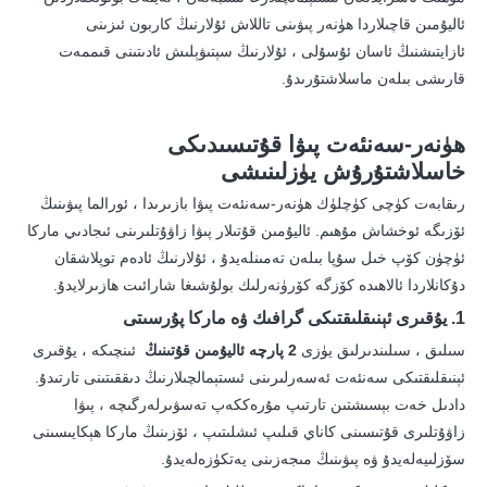
ئاليۇمىن قاچىلاردا ھۈنەر پىۋىنى تاللاش ئۇلارنىڭ كاربون ئىزىنى
ئازايتىشنىڭ ئاسان ئۇسۇلى ، ئۇلارنىڭ سېتىۋېلىش ئادىتىنى قىممەت
قارىشى بىلەن ماسلاشتۇرىدۇ.
ھۈنەر-سەنئەت پىۋا قۇتىسىدىكى
خاسلاشتۇرۇش يۈزلىنىشى
رىقابەت كۈچى كۈچلۈك ھۈنەر-سەنئەت پىۋا بازىرىدا ، ئورالما پىۋىنىڭ
ئۆزىگە ئوخشاش مۇھىم. ئاليۇمىن قۇتىلار پىۋا زاۋۇتلىرىنى ئىجادىي ماركا
ئۈچۈن كۆپ خىل سۇپا بىلەن تەمىنلەيدۇ ، ئۇلارنىڭ ئادەم توپلاشقان
دۇكانلاردا ئالاھىدە كۆزگە كۆرۈنەرلىك بولۇشىغا شارائىت ھازىرلايدۇ.
1. يۇقىرى ئېنىقلىقتىكى گرافىك ۋە ماركا پۇرسىتى
سىلىق ، سىلىندىرلىق يۈزى
2 پارچە ئاليۇمىن قۇتىنىڭ
ئىنچىكە ، يۇقىرى
ئېنىقلىقتىكى سەنئەت ئەسەرلىرىنى ئىستېمالچىلارنىڭ دىققىتىنى تارتىدۇ.
دادىل خەت بېسىشتىن تارتىپ مۇرەككەپ تەسۋىرلەرگىچە ، پىۋا
زاۋۇتلىرى قۇتىسىنى كاناي قىلىپ ئىشلىتىپ ، ئۆزىنىڭ ماركا ھېكايىسىنى
سۆزلىيەلەيدۇ ۋە پىۋىنىڭ مىجەزىنى يەتكۈزەلەيدۇ.