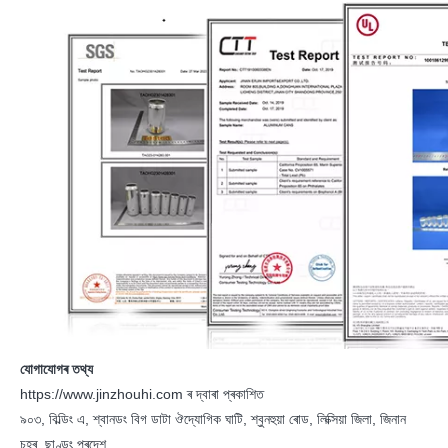
যোগাযোগৰ তথ্য
https://www.jinzhouhi.com ৰ দ্বাৰা প্ৰকাশিত
৯০৩, বিল্ডিং এ, শ্বানডং বিগ ডাটা ঔদ্যোগিক ঘাটি, শ্বুনহুয়া ৰোড, লিক্সিয়া জিলা, জিনান
চহৰ, ছাণ্ডং প্ৰদেশ