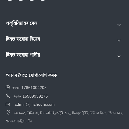
এলুমিনিয়ামৰ কেন
টিনত ভৰোৱা বিয়েৰ
টিনত ভৰোৱা পানীয়
আমাৰ সৈতে যোগাযোগ কৰক

+৮৬- 17861004208

+৮৬- 15589939275
admin@jinzhouhi.com


ৰুম ৯০৩, বিল্ডিং এ, বিগ ডাটা ইণ্ডাষ্ট্ৰী বেছ, জিনলুও ষ্ট্ৰীট, লিক্সিয়া জিলা, জিনান চহৰ,
শ্বানডং প্ৰভিন্স, চীন