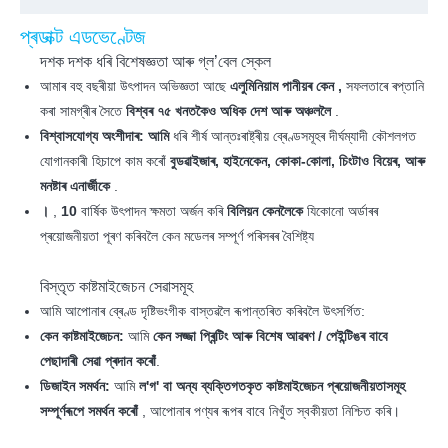
প্ৰডাক্ট এডভেণ্টেজ
দশক দশক ধৰি বিশেষজ্ঞতা আৰু গ্ল’বেল স্কেল
আমাৰ বহু বছৰীয়া উৎপাদন অভিজ্ঞতা আছে
এলুমিনিয়াম পানীয়ৰ কেন ,
সফলতাৰে ৰপ্তানি
কৰা সামগ্ৰীৰ সৈতে
বিশ্বৰ ৭৫ খনতকৈও অধিক দেশ আৰু অঞ্চললৈ
.
বিশ্বাসযোগ্য অংশীদাৰ: আমি
ধৰি শীৰ্ষ আন্তঃৰাষ্ট্ৰীয় ব্ৰেণ্ডসমূহৰ দীৰ্ঘম্যাদী কৌশলগত
যোগানকাৰী হিচাপে কাম কৰোঁ
বুডৱাইজাৰ, হাইনেকেন, কোকা-কোলা, চিংটাও বিয়েৰ, আৰু
মনষ্টাৰ এনাৰ্জীকে
.
।
,
10
বাৰ্ষিক উৎপাদন ক্ষমতা অৰ্জন কৰি
বিলিয়ন কেনলৈকে
যিকোনো অৰ্ডাৰৰ
প্ৰয়োজনীয়তা পূৰণ কৰিবলৈ কেন মডেলৰ সম্পূৰ্ণ পৰিসৰৰ বৈশিষ্ট্য
বিস্তৃত কাষ্টমাইজেচন সেৱাসমূহ
আমি আপোনাৰ ব্ৰেণ্ড দৃষ্টিভংগীক বাস্তৱলৈ ৰূপান্তৰিত কৰিবলৈ উৎসৰ্গিত:
কেন কাষ্টমাইজেচন:
আমি
কেন সজ্জা প্ৰিন্টিং আৰু বিশেষ আৱৰণ / পেইন্টিঙৰ বাবে
পেছাদাৰী সেৱা প্ৰদান কৰোঁ
.
ডিজাইন সমৰ্থন:
আমি
ল'গ' বা অন্য ব্যক্তিগতকৃত কাষ্টমাইজেচন প্ৰয়োজনীয়তাসমূহ
সম্পূৰ্ণৰূপে সমৰ্থন কৰোঁ
, আপোনাৰ পণ্যৰ ৰূপৰ বাবে নিখুঁত স্বকীয়তা নিশ্চিত কৰি।