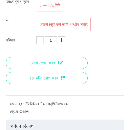
ডিঙিৰ প্লাগ ব্যাস:
৫০+-০.২৫মিমি
ৰং:
কোনো প্ৰিন্ট কৰা নাই/ 7 ৰঙীন প্ৰিন্টিং
পৰিমাণ:
সোধা-পোছা কৰক
বাস্কেটত যোগ কৰক
মডেল:
২৫০মিলিলিটাৰৰ চিকন এলুমিনিয়ামৰ কেন
ব্ৰেণ্ড:
OEM
পণ্যৰ বিৱৰণ