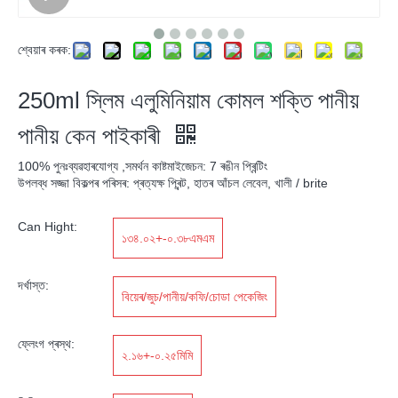
শ্বেয়াৰ কৰক:
250ml স্লিম এলুমিনিয়াম কোমল শক্তি পানীয়
পানীয় কেন পাইকাৰী
100% পুনঃব্যৱহাৰযোগ্য ,সমৰ্থন কাষ্টমাইজেচন: 7 ৰঙীন প্ৰিন্টিং
উপলব্ধ সজ্জা বিকল্পৰ পৰিসৰ: প্ৰত্যক্ষ প্ৰিন্ট, হাতৰ আঁচল লেবেল, খালী / brite
Can Hight:
১৩৪.০২+-০.৩৮এমএম
দৰ্খাস্ত:
বিয়েৰ/জুচ/পানীয়/কফি/চোডা পেকেজিং
ফ্লেংগ প্ৰস্থ:
২.১৬+-০.২৫মিমি