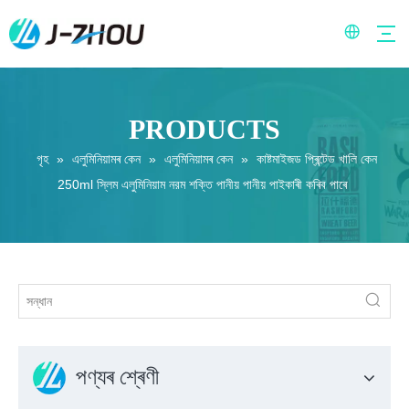
PRODUCTS
গৃহ
»
এলুমিনিয়ামৰ কেন
»
এলুমিনিয়ামৰ কেন
»
কাষ্টমাইজড প্ৰিন্টেড খালি কেন
250ml স্লিম এলুমিনিয়াম নরম শক্তি পানীয় পানীয় পাইকাৰী কৰিব পাৰে
পণ্যৰ শ্ৰেণী