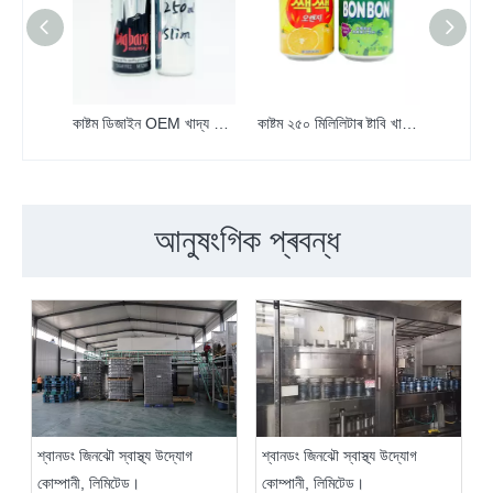
কাষ্টম ডিজাইন OEM খাদ্য গ্ৰেড 250ml স্লিম প্ৰিন্ট এলুমিনিয়াম কেন আৰু ঢাকনি
কাষ্টম ২৫০ মিলিলিটাৰ ষ্টাবি খালী প্ৰিণ্টেড এলুমিনিয়াম শক্তি পানীয় পেকেজ কেন
আনুষংগিক প্ৰবন্ধ
শ্বানডং জিনঝৌ স্বাস্থ্য উদ্যোগ
শ্বানডং জিনঝৌ স্বাস্থ্য উদ্যোগ
কোম্পানী, লিমিটেড।
কোম্পানী, লিমিটেড।