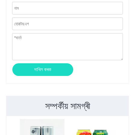
দাখিল কৰক
সম্পৰ্কীয় সামগ্ৰী