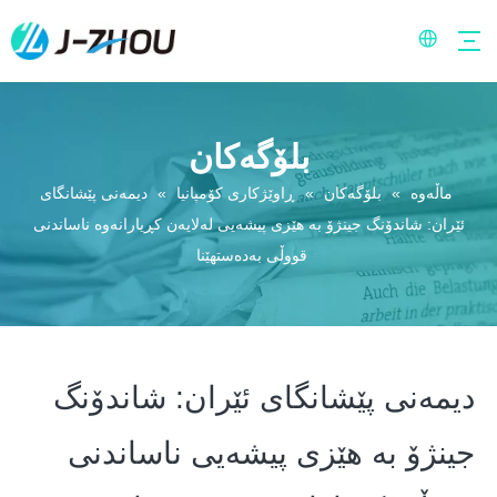
بلۆگەکان
ماڵەوە
»
بلۆگەکان
»
ڕاوێژکاری کۆمپانیا
»
دیمەنی پێشانگای
ئێران: شاندۆنگ جینژۆ بە هێزی پیشەیی لەلایەن کڕیارانەوە ناساندنی
قووڵی بەدەستهێنا
دیمەنی پێشانگای ئێران: شاندۆنگ
جینژۆ بە هێزی پیشەیی ناساندنی