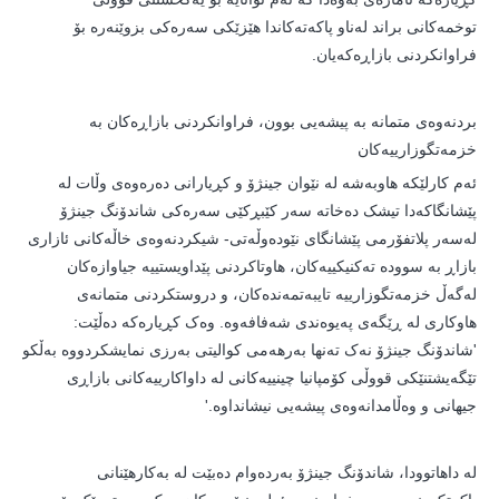
توخمەکانی براند لەناو پاکەتەکاندا هێزێکی سەرەکی بزوێنەرە بۆ
فراوانکردنی بازاڕەکەیان.
بردنەوەی متمانە بە پیشەیی بوون، فراوانکردنی بازاڕەکان بە
خزمەتگوزارییەکان
ئەم کارلێکە هاوبەشە لە نێوان جینژۆ و کڕیارانی دەرەوەی وڵات لە
پێشانگاکەدا تیشک دەخاتە سەر کێبڕکێی سەرەکی شاندۆنگ جینژۆ
لەسەر پلاتفۆرمی پێشانگای نێودەوڵەتی- شیکردنەوەی خاڵەکانی ئازاری
بازاڕ بە سوودە تەکنیکییەکان، هاوتاکردنی پێداویستییە جیاوازەکان
لەگەڵ خزمەتگوزارییە تایبەتمەندەکان، و دروستکردنی متمانەی
هاوکاری لە ڕێگەی پەیوەندی شەفافەوە. وەک کڕیارەکە دەڵێت:
'شاندۆنگ جینژۆ نەک تەنها بەرهەمی کوالیتی بەرزی نمایشکردووە بەڵکو
تێگەیشتنێکی قووڵی کۆمپانیا چینییەکانی لە داواکارییەکانی بازاڕی
جیهانی و وەڵامدانەوەی پیشەیی نیشانداوە.'
لە داهاتوودا، شاندۆنگ جینژۆ بەردەوام دەبێت لە بەکارهێنانی