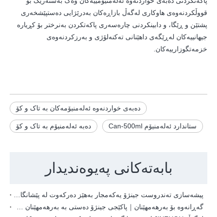
پاکەتکردنی دەبەی خواردنەوە ئەلەمنیۆمییەکان وەک بەستەرێک بۆ
قووڵکردنەوەی هاوکاری لەگەڵ بازاڕەکان بەدرێژایی دەستپێشخەری
پشتێن و ڕێگا، و دابینکردنی چارەسەری پاکەتکردن بەنرختر بۆ کڕیارە
جیهانییەکان لەڕێگەی داهێنانی تەکنەلۆژی و بەرزکردنەوەی
خزمەتگوزارییەکان.
دەبەی خواردنەوە ئەلەمنیۆمەکان بە تاک و کۆ
ستاندارد ئەلەمنیۆم Can-500ml
دەبە ئەلەمنیۆم بە تاک و کۆ
بابەتەکانی پەیوەندیدار
پیشەسازی تەندروست جینژۆ یەکەمجار بەهێز دەرکەوت لە پێشانگای شینجیانگ 2026، چەندین نیەتی هاوبەشی نێودەوڵەتی لە ڕۆژی یەکەمدا مسۆگەر کرد
گەڕانەوە بۆ بەرهەمهێنان｜پاکێجی جینژۆ دەستی بە بەرهەمهێنان کردەوە بۆ ئەوەی دابینکردنی دەبەی ٢٠٢٦ت دەستەبەر بکات