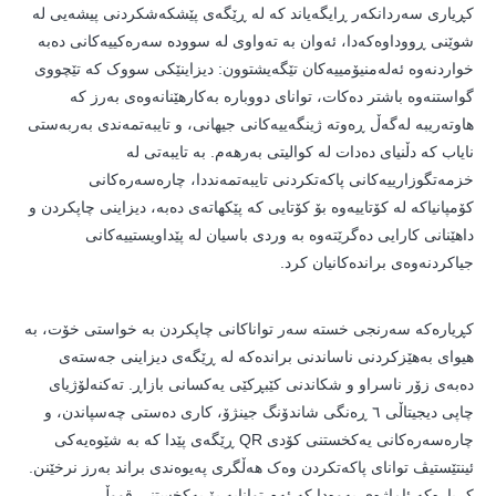
کڕیاری سەردانکەر ڕایگەیاند کە لە ڕێگەی پێشکەشکردنی پیشەیی لە
شوێنی ڕووداوەکەدا، ئەوان بە تەواوی لە سوودە سەرەکییەکانی دەبە
خواردنەوە ئەلەمنیۆمییەکان تێگەیشتوون: دیزاینێکی سووک کە تێچووی
گواستنەوە باشتر دەکات، توانای دووبارە بەکارهێنانەوەی بەرز کە
هاوتەریبە لەگەڵ ڕەوتە ژینگەییەکانی جیهانی، و تایبەتمەندی بەربەستی
نایاب کە دڵنیای دەدات لە کوالیتی بەرهەم. بە تایبەتی لە
خزمەتگوزارییەکانی پاکەتکردنی تایبەتمەنددا، چارەسەرەکانی
کۆمپانیاکە لە کۆتاییەوە بۆ کۆتایی کە پێکهاتەی دەبە، دیزاینی چاپکردن و
داهێنانی کارایی دەگرێتەوە بە وردی باسیان لە پێداویستییەکانی
جیاکردنەوەی براندەکانیان کرد.
کڕیارەکە سەرنجی خستە سەر تواناکانی چاپکردن بە خواستی خۆت، بە
هیوای بەهێزکردنی ناساندنی براندەکە لە ڕێگەی دیزاینی جەستەی
دەبەی زۆر ناسراو و شکاندنی کێبڕکێی یەکسانی بازاڕ. تەکنەلۆژیای
چاپی دیجیتاڵی ٦ ڕەنگی شاندۆنگ جینژۆ، کاری دەستی چەسپاندن، و
چارەسەرەکانی یەکخستنی کۆدی QR ڕێگەی پێدا کە بە شێوەیەکی
ئینتێستیڤ توانای پاکەتکردن وەک هەڵگری پەیوەندی براند بەرز نرخێنن.
کڕیارەکە ئاماژەی بەوەدا کە ئەم توانایە بۆ یەکخستنی قووڵی