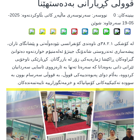
قووڵی کڕیارانی بەدەستهێنا
بینینەکان:
0
نووسەر: سەرنوسەری ماڵپەڕ کاتی بڵاوکردنەوە: 2025-
05-19 سەرچاوە:
شوێن
لە کۆشکی ٣٨.٢.١ی ناوەندی کۆنفرانسی نێودەوڵەتی و پێشانگای تاران،
پیشەسازی تەندروستی شاندۆنگ جینژۆ
ئەلەمنیۆم خواردنەوە دەتوانێ
گیراوەکان ڕاکێشا ژمارەیەکی زۆر لە بازرگانان. کڕیارێکی ناوخۆیی
ئێرانی دانی بەوەدانا کە سەرەتا تەنها بە ئارەزووی ئاسایی سەردانیان
کردووە، بەڵام دوای پەیوەندییەکی قووڵ، بە قووڵی سەرسام بوون بە
سوودە تەکنیکییەکانی کۆمپانیاکە و خزمەتگوزارییە تایبەتمەندەکان.