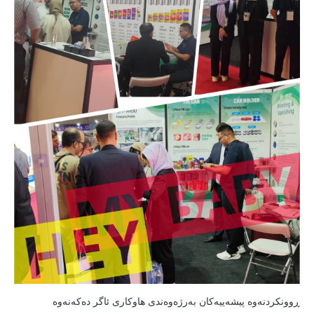
ڕوونکردنەوە پیشەییەکان بەرژەوەندی هاوکاری ئاگر دەکەنەوە