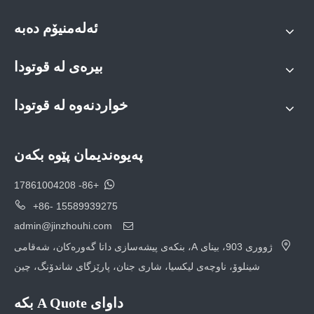
ئەلەمنیۆم دەبە
بیرەی لە قوتودا
خواردنەوە لە قوتودا
پەیوەندیمان پێوە بکەن

+86- 17861004208

+86- 15589939275
admin@jinzhouhi.com


ژووری 903، بینای A، بنکەی پیشەسازی داتا گەورەکان، شەقامی
شینلوۆ، ناوچەی لیکسیا، شاری جنان، پارێزگای شاندۆنگ، چین
داوای A Quote بکە