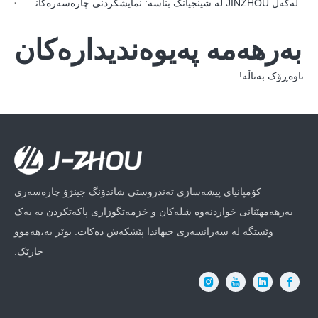
لەگەڵ JINZHOU لە شینجیانگ بناسە: نمایشکردنی چارەسەرەکانی OEM بۆ پاکەت و خواردنەوە ئەلەمنیۆمییەکان لە نۆیەمین پێشانگای چین-ئۆراسیا
بەرهەمە پەیوەندیدارەکان
ناوەڕۆک بەتاڵە!
کۆمپانیای پیشەسازی تەندروستی شاندۆنگ جینژۆ چارەسەری
بەرهەمهێنانی خواردنەوە شلەکان و خزمەتگوزاری پاکەتکردن بە یەک
وێستگە لە سەرانسەری جیهاندا پێشکەش دەکات. بوێر بە،هەموو
جارێک.