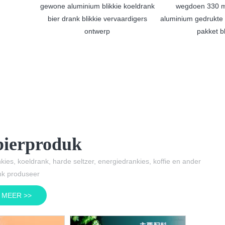
 koeldrank
wegdoen 330 ml leë ronde
aluminium drankbier
aardigers
aluminium gedrukte drank koeldrank
pakket blikkie
bierproduk
ies, koeldrank, harde seltzer, energiedrankies, koffie en ander
nk produseer
 MEER >>