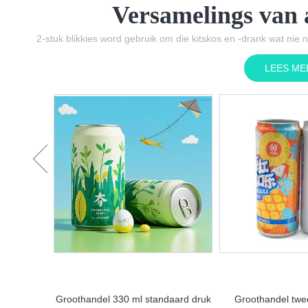
Versamelings van
2-stuk blikkies word gebruik om die kitskos en -drank wat nie n
LEES ME
daard druk
Groothandel twee-stuk blikkie
Groothandel 330 m