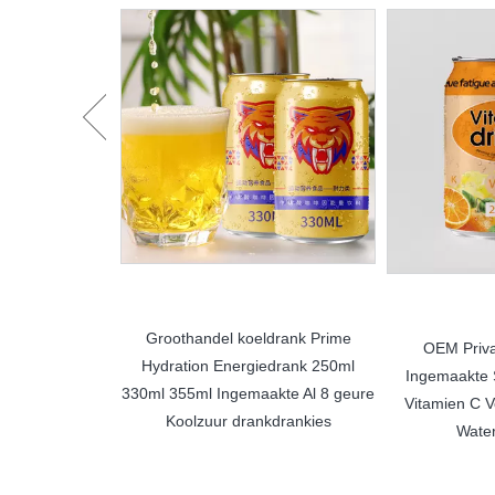
akte koeldrank
Groothandel koeldrank Prime
OEM Privaa
 Label Sports
Hydration Energiedrank 250ml
Ingemaakte 
ktroliete
330ml 355ml Ingemaakte Al 8 geure
Vitamien C V
nde drank
Koolzuur drankdrankies
Water