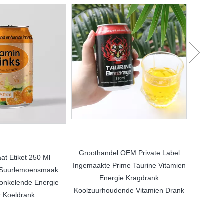
Oem Pri
Ingemaakt
Kr
Groothandel OEM Private Label
t Etiket 250 Ml
Ingemaakte Prime Taurine Vitamien
Suurlemoensmaak
Energie Kragdrank
onkelende Energie
Koolzuurhoudende Vitamien Drank
 Koeldrank