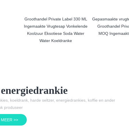
drank Soda
Groothandel Private Label 330 ML
Gepasmaakte vrugt
kte
Ingemaakte Vrugtesap Vonkelende
Groothandel Priv
iger
Koolzuur Eksotiese Soda Water
MOQ Ingemaakt
Water Koeldranke
energiedrankie
ies, koeldrank, harde seltzer, energiedrankies, koffie en ander
nk produseer
 MEER >>