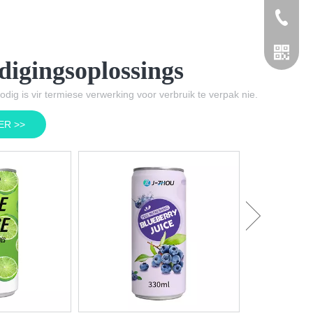
+86 155
igingsoplossings
odig is vir termiese verwerking voor verbruik te verpak nie.
ER >>
China Verva
Label Vrugte
Koolsuur K
Koeldra