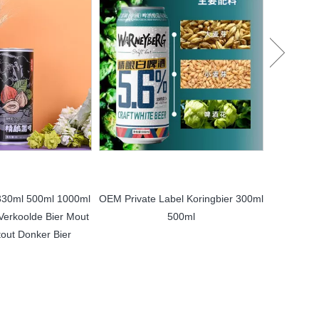
330ml 500ml 1000ml
OEM Private Label Koringbier 300ml
OEM Cr
Verkoolde Bier Mout
500ml
bl
tout Donker Bier