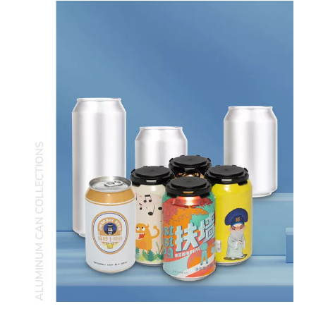
Pasgemaakte gedrukte leë blikkies
Groothandel 330 ml stan