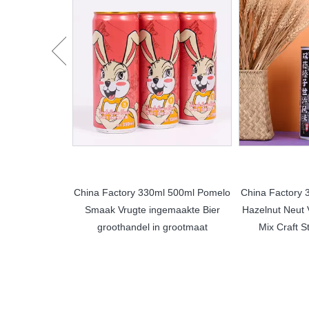
% Vol ~8% Vol
China Factory 330ml 500ml Pomelo
China Factory 
ry Ejiao Dark
Smaak Vrugte ingemaakte Bier
Hazelnut Neut 
rdrankies
groothandel in grootmaat
Mix Craft S