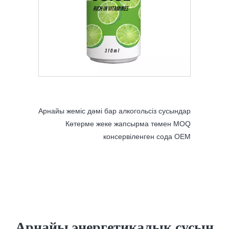
з сусындар
төмен MOQ
 сода OEM
Арнайы энергетикалық сусын