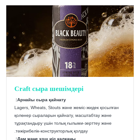
Craft сыра шешімдері
Арнайы сыра қайнату:
Lagers, Wheats, Stouts және жеміс-жидек қосылған
қолөнер сыраларын қайнату, масштабтау және
тұрақтандыру үшін толық ғылыми-зерттеу және
тәжірибелік-конструкторлық қолдау.
Дәм және хош иіс қалқаны: