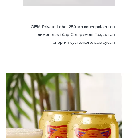
ервіленген
 Газдалған
ьсіз сусын