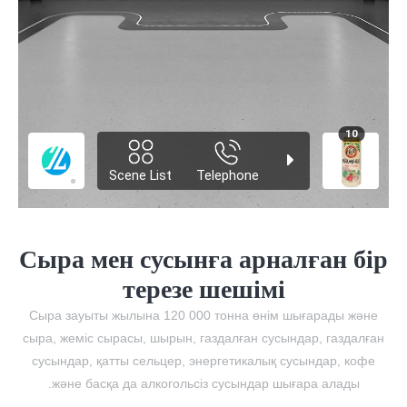
Сыра мен сусынға арналған бір
терезе шешімі
Сыра зауыты жылына 120 000 тонна өнім шығарады және
сыра, жеміс сырасы, шырын, газдалған сусындар, газдалған
сусындар, қатты сельцер, энергетикалық сусындар, кофе
және басқа да алкогольсіз сусындар шығара алады.