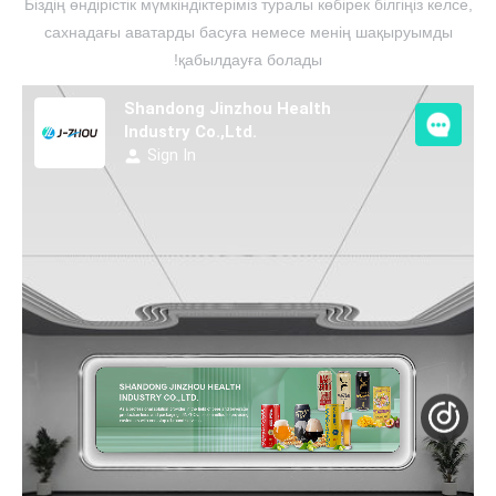
Біздің өндірістік мүмкіндіктеріміз туралы көбірек білгіңіз келсе,
сахнадағы аватарды басуға немесе менің шақыруымды
қабылдауға болады!