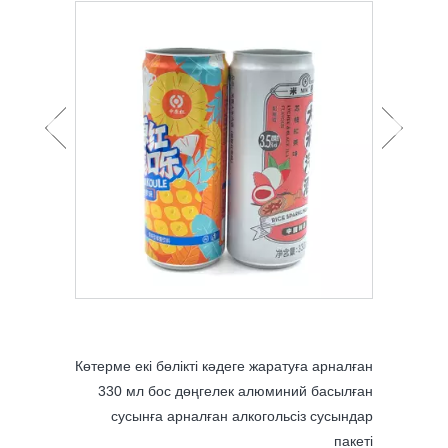
а арналған
Көтерме 330мл тегіс 2 дана алюминий
500 мл
 басылған
сусын сырасы металл банка
з сусындар
пакеті