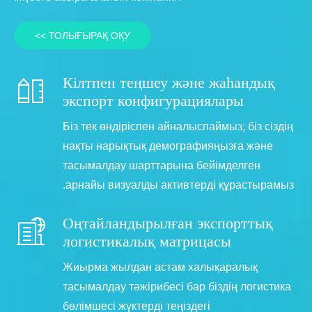
ТОЛЫҒЫРАҚ ОҚУ >>
Кілтпен теңшеу және жаһандық
экспорт конфигурациялары
Біз тек өндіріспен айналыспаймыз; біз сіздің
нақты нарықтық демографияңызға және
тасымалдау шарттарына бейімделген
арнайы визуалды активтерді құрастырамыз.
Оңтайландырылған экспорттық
логистикалық матрицасы
Жиырма жылдан астам халықаралық
тасымалдау тәжірибесі бар біздің логистика
бөлімшесі жүктерді теңіздегі