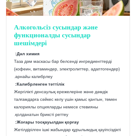
Алкогольсіз сусындар және
функционалды сусындар
шешімдері
Дәл химия:
Таза дәм маскасы бар белсенді ингредиенттерді
(кофеин, витаминдер, электролиттер, адаптогендер)
арнайы калибрлеу.
Калибрленген тәттілік:
Жергілікті денсаулық ережелеріне және дәмдік
талғамдарға сәйкес келу үшін қамыс қантын, төмен
калориялы опцияларды немесе стевияны
қолданатын бриксті реттеу.
Жоғары тосқауылдан қорғау:
Жетілдірілген ішкі жабындар құрылымдық қауіпсіздікті