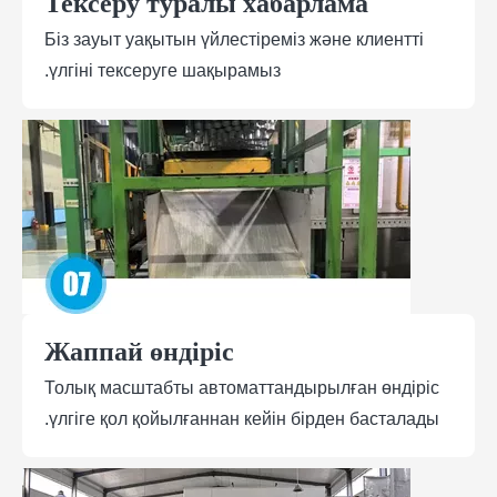
Тексеру туралы хабарлама
Біз зауыт уақытын үйлестіреміз және клиентті
үлгіні тексеруге шақырамыз.
Жаппай өндіріс
Толық масштабты автоматтандырылған өндіріс
үлгіге қол қойылғаннан кейін бірден басталады.