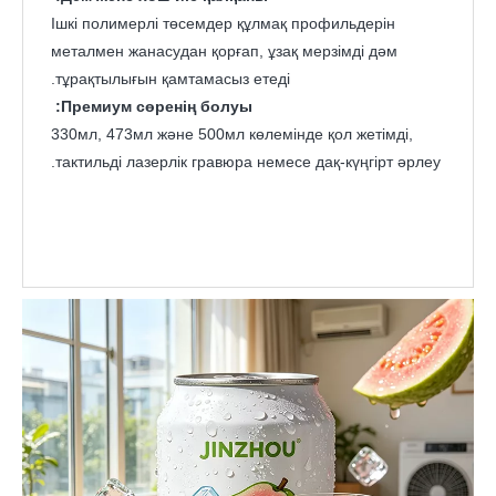
Ішкі полимерлі төсемдер құлмақ профильдерін
металмен жанасудан қорғап, ұзақ мерзімді дәм
тұрақтылығын қамтамасыз етеді.
Премиум сөренің болуы:
330мл, 473мл және 500мл көлемінде қол жетімді,
тактильді лазерлік гравюра немесе дақ-күңгірт әрлеу.