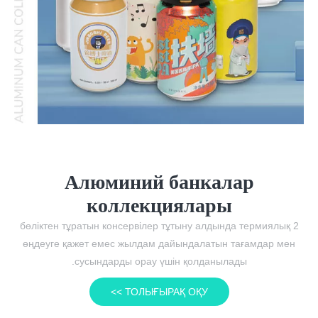
Алюминий банкалар
коллекциялары
2 бөліктен тұратын консервілер тұтыну алдында термиялық
өңдеуге қажет емес жылдам дайындалатын тағамдар мен
сусындарды орау үшін қолданылады.
ТОЛЫҒЫРАҚ ОҚУ >>