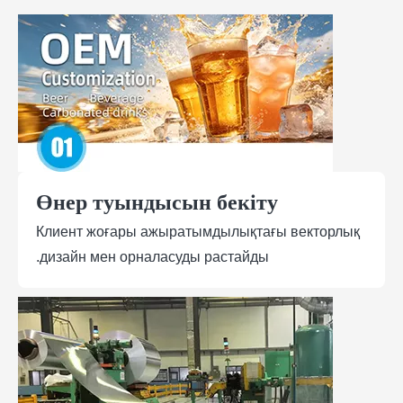
Өнер туындысын бекіту
Клиент жоғары ажыратымдылықтағы векторлық
дизайн мен орналасуды растайды.