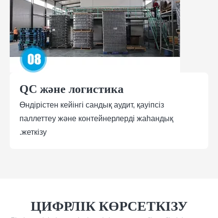
QC және логистика
Өндірістен кейінгі сандық аудит, қауіпсіз
паллеттеу және контейнерлерді жаһандық
жеткізу.
ЦИФРЛІК КӨРСЕТКІЗУ