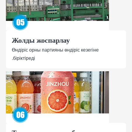
Жолды жоспарлау
Өндіріс орны партияны өндіріс кезегіне
біріктіреді.