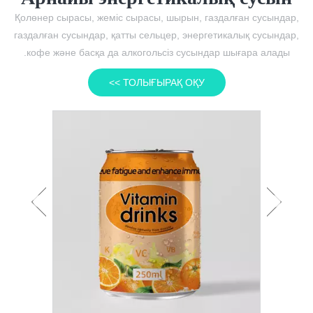
Қолөнер сырасы, жеміс сырасы, шырын, газдалған сусындар,
газдалған сусындар, қатты сельцер, энергетикалық сусындар,
кофе және басқа да алкогольсіз сусындар шығара алады.
ТОЛЫҒЫРАҚ ОҚУ >>
Көтерме OEM Private Label Консервіленген
Prime Taurine дәрумені энергетикалық қуат
сусыны Газдалған витаминді сусын
спорттық 