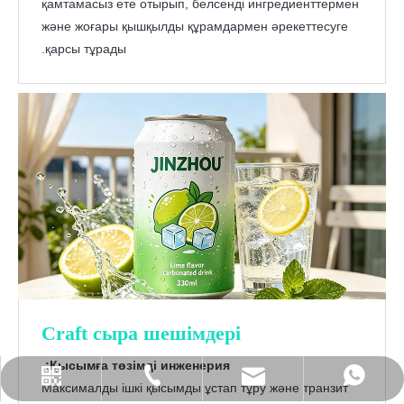
қамтамасыз ете отырып, белсенді ингредиенттермен
және жоғары қышқылды құрамдармен әрекеттесуге
қарсы тұрады.
Craft сыра шешімдері
Қысымға төзімді инженерия:
admin@jinzhouhi.com
+86 17861004208
+86 15589939275
Максималды ішкі қысымды ұстап тұру және транзит