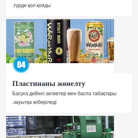
түрде қол қояды.
Пластинаны жөнелту
Басуға дейінгі активтер мен баспа табақтары
зауытқа жіберіледі.