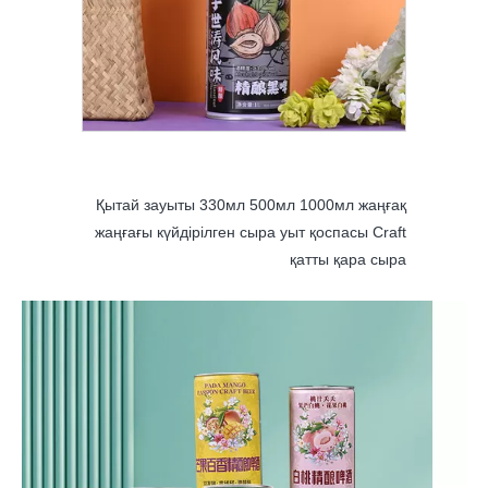
мл жаңғақ
пасы Craft
 қара сыра