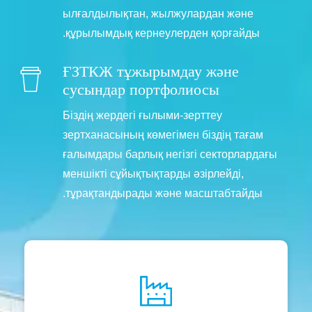
ылғалдылықтан, жылжулардан және
құрылымдық кернеулерден қорғайды.
ҒЗТКЖ тұжырымдау және
сусындар портфолиосы
Біздің жердегі ғылыми-зерттеу
зертханасының көмегімен біздің тағам
ғалымдары барлық негізгі секторлардағы
меншікті сұйықтықтарды әзірлейді,
тұрақтандырады және масштабтайды.