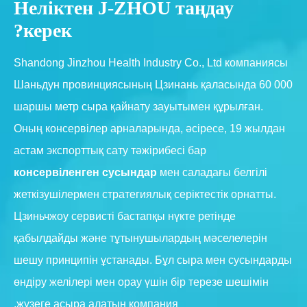
Неліктен J-ZHOU таңдау
керек?
Shandong Jinzhou Health Industry Co., Ltd компаниясы
Шаньдун провинциясының Цзинань қаласында 60 000
шаршы метр сыра қайнату зауытымен құрылған.
Оның консервілер арналарында, әсіресе, 19 жылдан
астам экспорттық сату тәжірибесі бар
консервіленген сусындар
мен саладағы белгілі
жеткізушілермен стратегиялық серіктестік орнатты.
Цзиньчжоу сервисті бастапқы нүкте ретінде
қабылдайды және тұтынушылардың мәселелерін
шешу принципін ұстанады. Бұл сыра мен сусындарды
өндіру желілері мен орау үшін бір терезе шешімін
жүзеге асыра алатын компания.