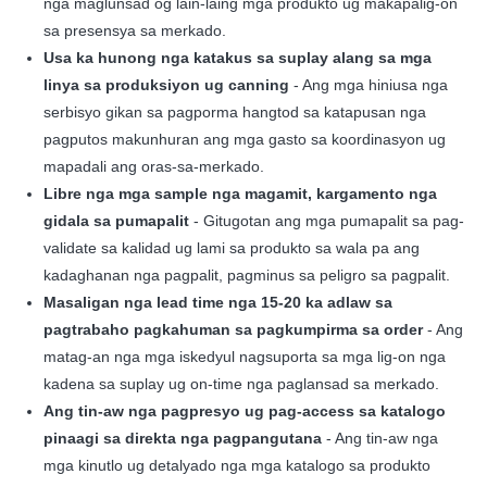
nga maglunsad og lain-laing mga produkto ug makapalig-on
sa presensya sa merkado.
Usa ka hunong nga katakus sa suplay alang sa mga
linya sa produksiyon ug canning
- Ang mga hiniusa nga
serbisyo gikan sa pagporma hangtod sa katapusan nga
pagputos makunhuran ang mga gasto sa koordinasyon ug
mapadali ang oras-sa-merkado.
Libre nga mga sample nga magamit, kargamento nga
gidala sa pumapalit
- Gitugotan ang mga pumapalit sa pag-
validate sa kalidad ug lami sa produkto sa wala pa ang
kadaghanan nga pagpalit, pagminus sa peligro sa pagpalit.
Masaligan nga lead time nga 15-20 ka adlaw sa
pagtrabaho pagkahuman sa pagkumpirma sa order
- Ang
matag-an nga mga iskedyul nagsuporta sa mga lig-on nga
kadena sa suplay ug on-time nga paglansad sa merkado.
Ang tin-aw nga pagpresyo ug pag-access sa katalogo
pinaagi sa direkta nga pagpangutana
- Ang tin-aw nga
mga kinutlo ug detalyado nga mga katalogo sa produkto