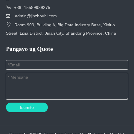

+86- 15589939275
admin@jinzhouhi.com


Room 903, Building A, Big Data Industry Base, Xinluo
Street, Lixia District, Jinan City, Shandong Province, China
Pangayo ug Quote
Isumite