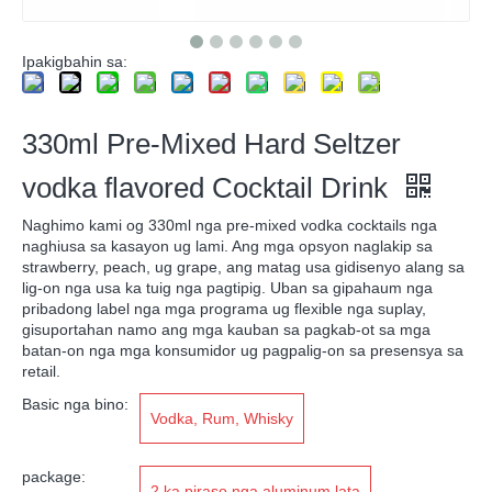
Ipakigbahin sa:
330ml Pre-Mixed Hard Seltzer
vodka flavored Cocktail Drink
Naghimo kami og 330ml nga pre-mixed vodka cocktails nga
naghiusa sa kasayon ​​​​ug lami. Ang mga opsyon naglakip sa
strawberry, peach, ug grape, ang matag usa gidisenyo alang sa
lig-on nga usa ka tuig nga pagtipig. Uban sa gipahaum nga
pribadong label nga mga programa ug flexible nga suplay,
gisuportahan namo ang mga kauban sa pagkab-ot sa mga
batan-on nga mga konsumidor ug pagpalig-on sa presensya sa
retail.
Basic nga bino:
Vodka, Rum, Whisky
package:
2 ka piraso nga aluminum lata