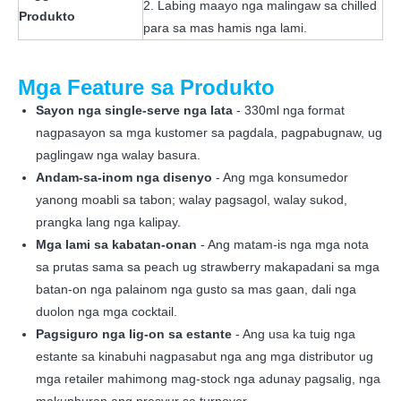
2. Labing maayo nga malingaw sa chilled
Produkto
para sa mas hamis nga lami.
Mga Feature sa Produkto
Sayon nga single-serve nga lata
- 330ml nga format
nagpasayon ​​sa mga kustomer sa pagdala, pagpabugnaw, ug
paglingaw nga walay basura.
Andam-sa-inom nga disenyo
- Ang mga konsumedor
yanong moabli sa tabon; walay pagsagol, walay sukod,
prangka lang nga kalipay.
Mga lami sa kabatan-onan
- Ang matam-is nga mga nota
sa prutas sama sa peach ug strawberry makapadani sa mga
batan-on nga palainom nga gusto sa mas gaan, dali nga
duolon nga mga cocktail.
Pagsiguro nga lig-on sa estante
- Ang usa ka tuig nga
estante sa kinabuhi nagpasabut nga ang mga distributor ug
mga retailer mahimong mag-stock nga adunay pagsalig, nga