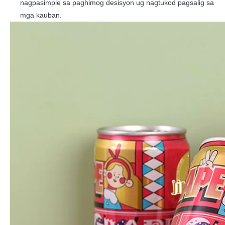
nagpasimple sa paghimog desisyon ug nagtukod pagsalig sa
mga kauban.