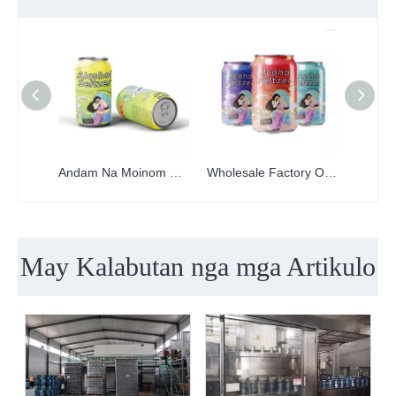
Andam Na Moinom OEM 330ml Canned Flavor Healthy Mix Sparkling Hard Seltzer Strong Alcoholic Cocktail Drinks
Wholesale Factory Oem Private Lable Tropical Refreshing Taste Fruit Juice Flavor Canned Hard Seltzer Cocktail Drinks nga adunay Vokda Wisky
May Kalabutan nga mga Artikulo