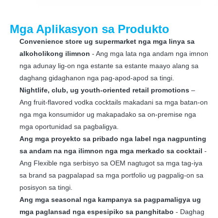
Mga Aplikasyon sa Produkto
Convenience store ug supermarket nga mga linya sa
alkoholikong ilimnon
- Ang mga lata nga andam nga imnon
nga adunay lig-on nga estante sa estante maayo alang sa
daghang gidaghanon nga pag-apod-apod sa tingi.
Nightlife, club, ug youth-oriented retail promotions
–
Ang fruit-flavored vodka cocktails makadani sa mga batan-on
nga mga konsumidor ug makapadako sa on-premise nga
mga oportunidad sa pagbaligya.
Ang mga proyekto sa pribado nga label nga nagpunting
sa andam na nga ilimnon nga mga merkado sa cocktail
-
Ang Flexible nga serbisyo sa OEM nagtugot sa mga tag-iya
sa brand sa pagpalapad sa mga portfolio ug pagpalig-on sa
posisyon sa tingi.
Ang mga seasonal nga kampanya sa pagpamaligya ug
mga paglansad nga espesipiko sa panghitabo
- Daghag