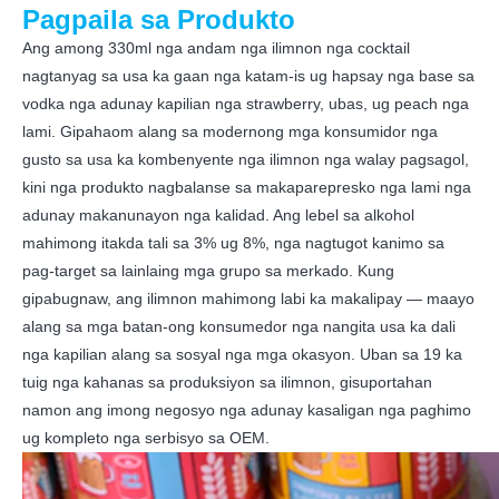
Pagpaila sa Produkto
Ang among 330ml nga andam nga ilimnon nga cocktail
nagtanyag sa usa ka gaan nga katam-is ug hapsay nga base sa
vodka nga adunay kapilian nga strawberry, ubas, ug peach nga
lami. Gipahaom alang sa modernong mga konsumidor nga
gusto sa usa ka kombenyente nga ilimnon nga walay pagsagol,
kini nga produkto nagbalanse sa makaparepresko nga lami nga
adunay makanunayon nga kalidad. Ang lebel sa alkohol
mahimong itakda tali sa 3% ug 8%, nga nagtugot kanimo sa
pag-target sa lainlaing mga grupo sa merkado. Kung
gipabugnaw, ang ilimnon mahimong labi ka makalipay — maayo
alang sa mga batan-ong konsumedor nga nangita usa ka dali
nga kapilian alang sa sosyal nga mga okasyon. Uban sa 19 ka
tuig nga kahanas sa produksiyon sa ilimnon, gisuportahan
namon ang imong negosyo nga adunay kasaligan nga paghimo
ug kompleto nga serbisyo sa OEM.