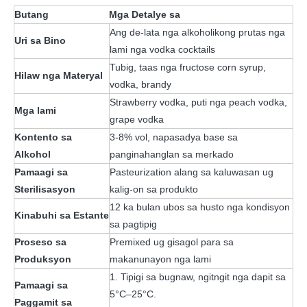
Butang
Mga Detalye sa
Ang de-lata nga alkoholikong prutas nga
Uri sa Bino
lami nga vodka cocktails
Tubig, taas nga fructose corn syrup,
Hilaw nga Materyal
vodka, brandy
Strawberry vodka, puti nga peach vodka,
Mga lami
grape vodka
Kontento sa
3-8% vol, napasadya base sa
Alkohol
panginahanglan sa merkado
Pamaagi sa
Pasteurization alang sa kaluwasan ug
Sterilisasyon
kalig-on sa produkto
12 ka bulan ubos sa husto nga kondisyon
Kinabuhi sa Estante
sa pagtipig
Proseso sa
Premixed ug gisagol para sa
Produksyon
makanunayon nga lami
1. Tipigi sa bugnaw, ngitngit nga dapit sa
Pamaagi sa
5°C–25°C.
Paggamit sa