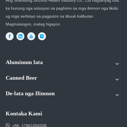
Ang Shandong Jinzhou Health Industry Co., Ltd nagtanyag usa
ka hunong nga solusyon sa paghimo sa mga ilimnon nga likido
ug mga serbisyo sa pagputos sa tibuuk kalibutan.
Magmaisogon, matag higayon.
Aluminum lata
Canned Beer
De-lata nga Ilimnon
Kontaka Kami

+86- 17861004208