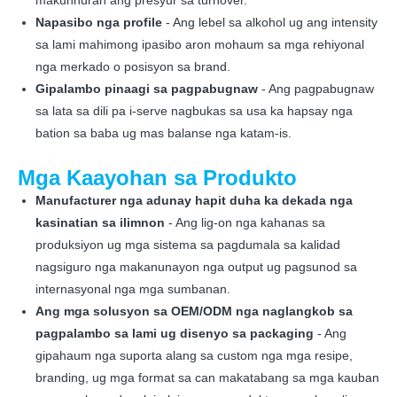
makunhuran ang presyur sa turnover.
Napasibo nga profile
- Ang lebel sa alkohol ug ang intensity
sa lami mahimong ipasibo aron mohaum sa mga rehiyonal
nga merkado o posisyon sa brand.
Gipalambo pinaagi sa pagpabugnaw
- Ang pagpabugnaw
sa lata sa dili pa i-serve nagbukas sa usa ka hapsay nga
bation sa baba ug mas balanse nga katam-is.
Mga Kaayohan sa Produkto
Manufacturer nga adunay hapit duha ka dekada nga
kasinatian sa ilimnon
- Ang lig-on nga kahanas sa
produksiyon ug mga sistema sa pagdumala sa kalidad
nagsiguro nga makanunayon nga output ug pagsunod sa
internasyonal nga mga sumbanan.
Ang mga solusyon sa OEM/ODM nga naglangkob sa
pagpalambo sa lami ug disenyo sa packaging
- Ang
gipahaum nga suporta alang sa custom nga mga resipe,
branding, ug mga format sa can makatabang sa mga kauban