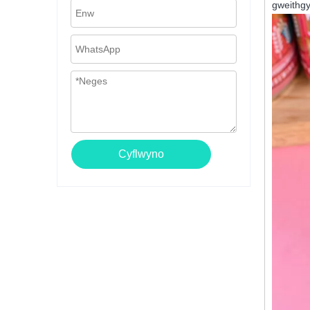
gweithg
Cyflwyno