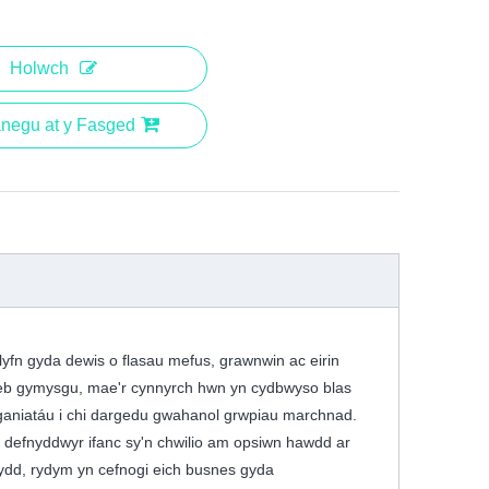
Holwch
negu at y Fasged
lyfn gyda dewis o flasau mefus, grawnwin ac eirin
 heb gymysgu, mae'r cynnyrch hwn yn cydbwyso blas
 ganiatáu i chi dargedu gwahanol grwpiau marchnad.
er defnyddwyr ifanc sy'n chwilio am opsiwn hawdd ar
ydd, rydym yn cefnogi eich busnes gyda