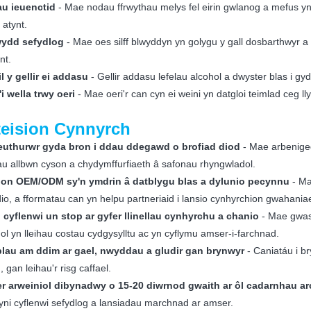
au ieuenctid
- Mae nodau ffrwythau melys fel eirin gwlanog a mefus yn 
atynt.
wydd sefydlog
- Mae oes silff blwyddyn yn golygu y gall dosbarthwyr 
nt.
il y gellir ei addasu
- Gellir addasu lefelau alcohol a dwyster blas i 
i wella trwy oeri
- Mae oeri'r can cyn ei weini yn datgloi teimlad ceg 
eision Cynnyrch
uthurwr gyda bron i ddau ddegawd o brofiad diod
- Mae arbenige
au allbwn cyson a chydymffurfiaeth â safonau rhyngwladol.
ion OEM/ODM sy'n ymdrin â datblygu blas a dylunio pecynnu
- Ma
io, a fformatau can yn helpu partneriaid i lansio cynhyrchion gwahania
 cyflenwi un stop ar gyfer llinellau cynhyrchu a chanio
- Mae gwasa
nol yn lleihau costau cydgysylltu ac yn cyflymu amser-i-farchnad.
lau am ddim ar gael, nwyddau a gludir gan brynwyr
- Caniatáu i 
, gan leihau'r risg caffael.
r arweiniol dibynadwy o 15-20 diwrnod gwaith ar ôl cadarnhau a
ni cyflenwi sefydlog a lansiadau marchnad ar amser.