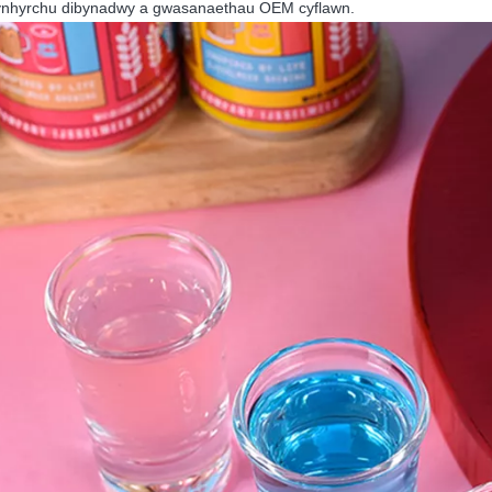
ynhyrchu dibynadwy a gwasanaethau OEM cyflawn.