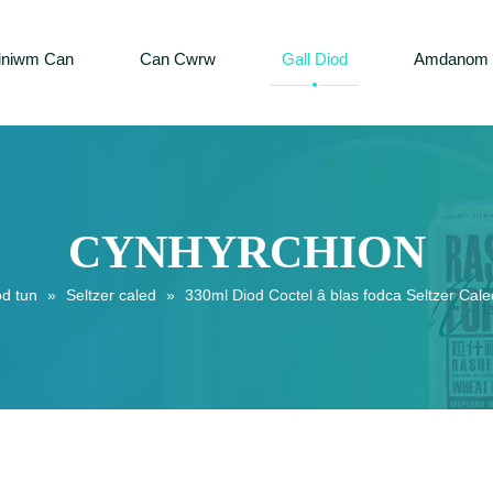
iniwm Can
Can Cwrw
Gall Diod
Amdanom 
CYNHYRCHION
od tun
»
Seltzer caled
»
330ml Diod Coctel â blas fodca Seltzer Ca