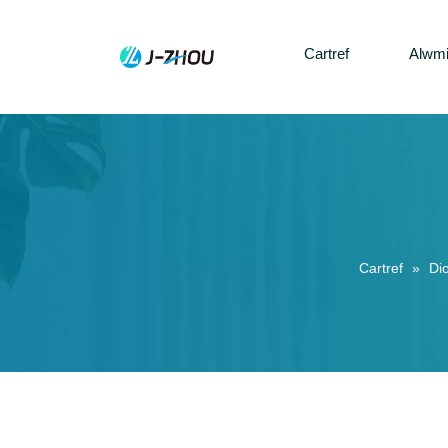
Cartref
Alwm
Cartref
»
Di