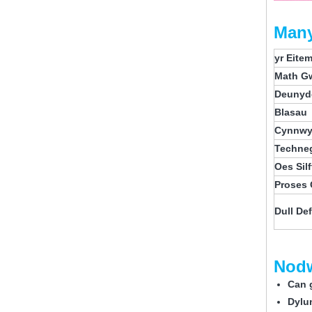
Many
yr Eite
Math G
Deunydd
Blasau
Cynnwy
Techneg
Oes Silf
Proses
Dull De
Nod
Can 
Dylu