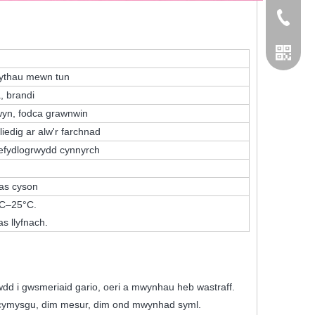
+86 155
rwythau mewn tun
, brandi
wyn, fodca grawnwin
liedig ar alw'r farchnad
sefydlogrwydd cynnyrch
las cyson
5°C–25°C.
as llyfnach.
dd i gwsmeriaid gario, oeri a mwynhau heb wastraff.
 cymysgu, dim mesur, dim ond mwynhad syml.