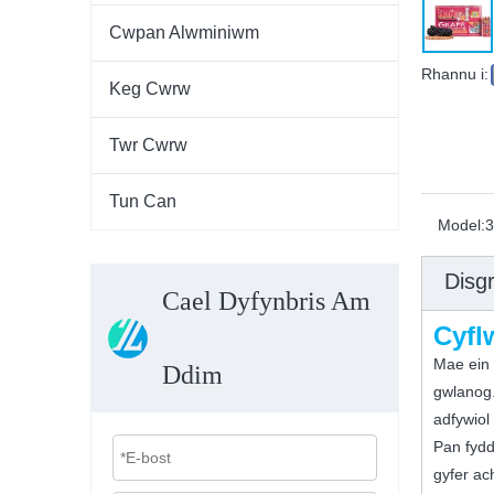
Cwpan Alwminiwm
Rhannu i:
Keg Cwrw
Twr Cwrw
Tun Can
Model:
3
Disgr
Cael Dyfynbris Am
Cyfl
Mae ein 
Ddim
gwlanog.
adfywiol
Pan fydd
gyfer ac