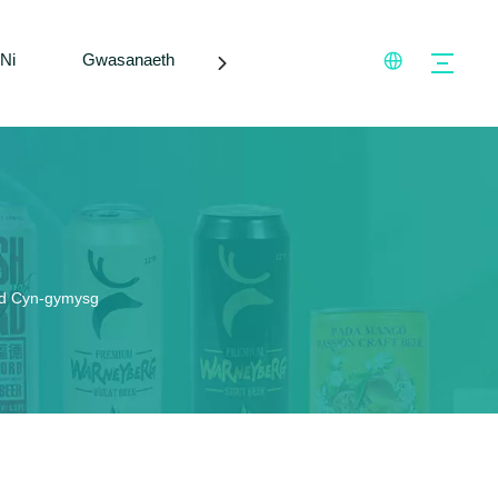
Ni
Gwasanaeth
Blogiau
Cysylltwch â Ni
led Cyn-gymysg