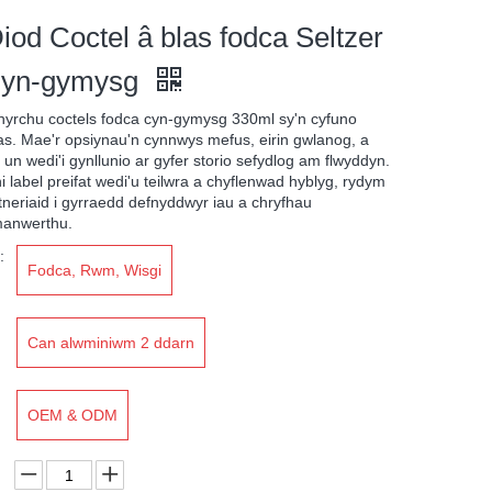
iod Coctel â blas fodca Seltzer
Cyn-gymysg
yrchu coctels fodca cyn-gymysg 330ml sy'n cyfuno
las. Mae'r opsiynau'n cynnwys mefus, eirin gwlanog, a
un wedi'i gynllunio ar gyfer storio sefydlog am flwyddyn.
 label preifat wedi'u teilwra a chyflenwad hyblyg, rydym
tneriaid i gyrraedd defnyddwyr iau a chryfhau
manwerthu.
:
Fodca, Rwm, Wisgi
Can alwminiwm 2 ddarn
OEM & ODM