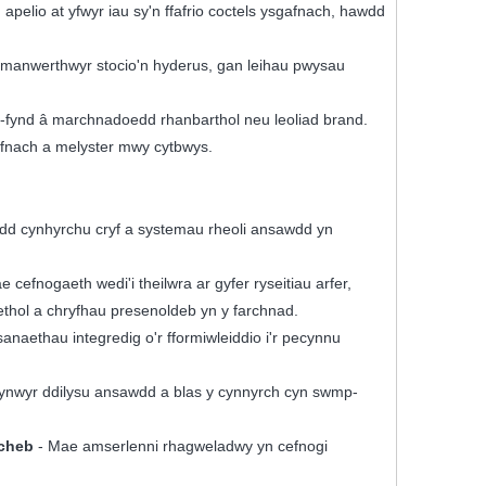
apelio at yfwyr iau sy'n ffafrio coctels ysgafnach, hawdd
a manwerthwyr stocio'n hyderus, gan leihau pwysau
gyd-fynd â marchnadoedd rhanbarthol neu leoliad brand.
llyfnach a melyster mwy cytbwys.
dd cynhyrchu cryf a systemau rheoli ansawdd yn
e cefnogaeth wedi'i theilwra ar gyfer ryseitiau arfer,
ethol a chryfhau presenoldeb yn y farchnad.
naethau integredig o'r fformiwleiddio i'r pecynnu
brynwyr ddilysu ansawdd a blas y cynnyrch cyn swmp-
rcheb
- Mae amserlenni rhagweladwy yn cefnogi