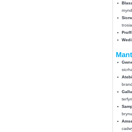
Blas
mynd 
Sicr
trosia
Proff
Wedi'
Mant
Gwne
sicrh
Ateb
brand
Gallu
terfy
Samp
brynu
Amse
cadwy