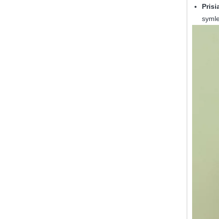
Pris
symle