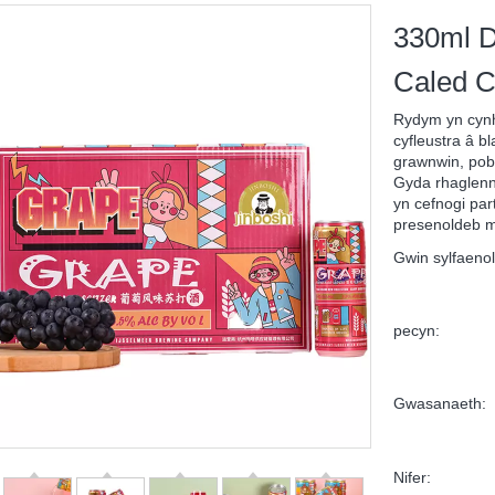
330ml D
Caled 
Rydym yn cynh
cyfleustra â b
grawnwin, pob 
Gyda rhaglenni
yn cefnogi par
presenoldeb 
Gwin sylfaenol
pecyn:
Gwasanaeth:
Nifer: