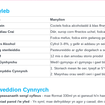
leb
m
Manylion
win
Coctels fodca alcoholaidd â blas ff
iau Crai
Dŵr, surop corn ffrwctos uchel, fodca
Fodca mefus, fodca eirin gwlanog g
s Alcohol
Cyfrol 3–8%, y gellir ei addasu yn sei
 sterileiddio
Pasteureiddio ar gyfer diogelwch a 
f
12 mis o dan amodau storio priodol
 Gynhyrchu
Wedi'i gymysgu a'i gymysgu i gael b
1. Storiwch mewn lle oer, tywyll ar 
fnyddio Cynnyrch
2. Mwynhau orau wedi'i oeri i gael bl
weddion Cynnyrch
gwasanaeth sengl cyfleus
- mae fformat 330ml yn ei gwneud hi'n haw
niad parod i'w yfed
- Yn syml, mae defnyddwyr yn agor y caead; dim