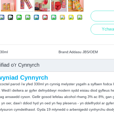
Ychwa
30ml
Brand:
Addasu JBS/OEM
ifiad o'r Cynnyrch
wyniad Cynnyrch
coctel parod i’w yfed 330ml yn cynnig melyster ysgafn a sylfaen fodca l
 Wedi'i deilwra ar gyfer defnyddwyr modern sydd eisiau diod gyfleus
 ag ansawdd cyson. Gellir gosod lefelau alcohol rhwng 3% ac 8%, gan
 yn oer, daw'r ddiod hyd yn oed yn fwy pleserus - yn ddelfrydol ar gyf
hlysuron cymdeithasol. Gyda 19 mlynedd o arbenigedd cynhyrchu diod