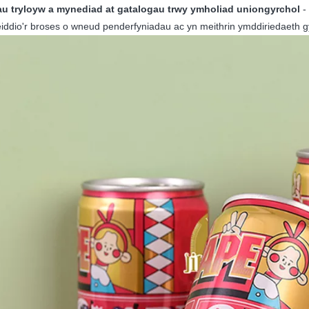
iau tryloyw a mynediad at gatalogau trwy ymholiad uniongyrchol
-
iddio'r broses o wneud penderfyniadau ac yn meithrin ymddiriedaeth g