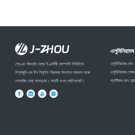
এলুমিনিয়ামৰ
এলুমিনিয়ামৰ কেন
শ্বেণ্ডং জিনঝৌ হেল্থ ইণ্ডাষ্ট্ৰী কোম্পানী লিমিটেডে
এলুমিনিয়ামৰ শেষৰ
বিশ্বজুৰি এক ষ্টপ লিকুইড ড্ৰিংকছ উৎপাদন সমাধান আৰু
প্লাষ্টিকৰ কেন হোল্
পেকেজিং সেৱা আগবঢ়ায়। সাহসী হওক,প্ৰতিবাৰেই।