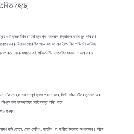
ন্তৰিত হৈছে
সমূহে এই ক্ৰমবৰ্ধমান চাহিদাসমূহ পূৰণ কৰিবলৈ উদ্ভাৱনৰ ফালে মুখ কৰিছে।
নবোৰে ক্ৰাফ্ট বিয়েৰৰ পেকেজিং আৰু বজাৰত এক বৈপ্লৱিক পৰিৱৰ্তন আনিছে।
ে অন্বেষণ কৰে, একে সময়তে এই পৰিৱৰ্তনশীল পেকেজিং সমাধান গ্ৰহণ কৰাত
নে UV পোহৰৰ পৰা সম্পূৰ্ণ সুৰক্ষা প্ৰদান কৰে, যিটো কাঁচৰ বটলৰ তুলনাত এক
ৰিশ্ৰম কৰা কাৰুকাৰ্য্যক ক্ষতিগ্ৰস্ত কৰিব পাৰে।
কৰিলেও হওক।
 আদৰ্শ কৰি তোলে, যেনে কেম্পিং, হাইকিং, বা সংগীত উৎসৱত অংশগ্ৰহণ। কাঁচৰ