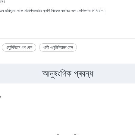
াৰে।
ডৰ ভৱিষ্যত আৰু সামগ্ৰিকভাৱে ক্ৰাফ্ট বিয়েৰৰ বজাৰত এক কৌশলগত বিনিয়োগ।
এলুমিনিয়াম পপ কেন
খালী এলুমিনিয়ামৰ কেন
আনুষংগিক প্ৰবন্ধ
?