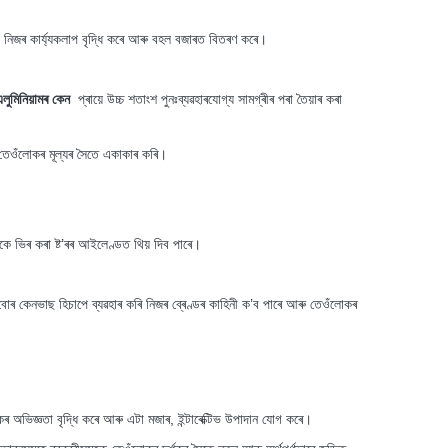
়ে নিজৰ কাৰ্য্যকলাপ বৃদ্ধি কৰে আৰু বহল বজাৰত বিতৰণ কৰে।
এলুমিনিয়ামৰ কেন
প্ৰায়ে উচ্চ শতাংশ পুনঃব্যৱহাৰযোগ্য সামগ্ৰীৰ পৰা তৈয়াৰ কৰা
ক তেওঁলোকৰ মূল্যৰ সৈতে একাকাৰ কৰি।
ঁলোকে ভিৰ কৰা ষ্ট’ৰৰ আইলেণ্ডত থিয় দিব পাৰে।
কেনবোৰ কেনভাছ হিচাপে ব্যৱহাৰ কৰি নিজৰ ব্ৰেণ্ডৰ কাহিনী ক’ব পাৰে আৰু তেওঁলোকৰ
।
হকৰ অভিজ্ঞতা বৃদ্ধি কৰে আৰু এটা মজাৰ, ইন্টাৰেক্টিভ উপাদান যোগ কৰে।