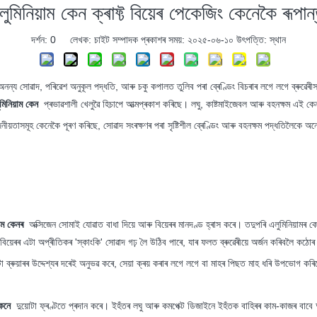
লুমিনিয়াম কেন ক্ৰাফ্ট বিয়েৰ পেকেজিং কেনেকৈ ৰূপা
দৰ্শন:
0
লেখক: চাইট সম্পাদক প্ৰকাশৰ সময়: ২০২৫-০৬-১০ উৎপত্তি:
স্থান
 অনন্য সোৱাদ, পৰিৱেশ অনুকূল পদ্ধতি, আৰু চকু কপালত তুলিব পৰা ব্ৰেণ্ডিং বিচৰাৰ লগে লগে ব্ৰুৱেৰী
ুমিনিয়াম কেন
প্ৰভাৱশালী খেলুৱৈ হিচাপে আত্মপ্ৰকাশ কৰিছে। লঘু, কাষ্টমাইজেবল আৰু বহনক্ষম এই কে
য়োজনীয়তাসমূহ কেনেকৈ পূৰণ কৰিছে, সোৱাদ সংৰক্ষণৰ পৰা সৃষ্টিশীল ব্ৰেণ্ডিং আৰু বহনক্ষম পদ্ধতিলৈক
়াম কেনৰ
অক্সিজেন সোমাই যোৱাত বাধা দিয়ে আৰু বিয়েৰৰ মানদণ্ড হ্ৰাস কৰে। তদুপৰি এলুমিনিয়ামৰ কে
য়েৰৰ এটা অপ্ৰীতিকৰ 'স্কাংকি' সোৱাদ গঢ় লৈ উঠিব পাৰে, যাৰ ফলত ব্ৰুৱেৰীয়ে অৰ্জন কৰিবলৈ কঠোৰ প
েৰটো ব্ৰুয়াৰৰ উদ্দেশ্যৰ দৰেই অনুভৱ কৰে, সেয়া ক্ৰয় কৰাৰ লগে লগে বা মাহৰ পিছত মাহ ধৰি উপভোগ 
 কেনে
দুয়োটা ফ্ৰণ্টতে প্ৰদান কৰে। ইহঁতৰ লঘু আৰু কমপেক্ট ডিজাইনে ইহঁতক বাহিৰৰ কাম-কাজৰ বাবে