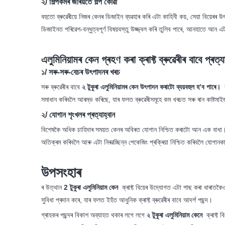
২/ শিল্পকৰ্মৰ জৰিয়তে গল্প কোৱা
বহুতো ব্ৰুৱেৰীয়ে নিজৰ কেনৰ ডিজাইন ব্যৱহাৰ কৰি এটা কাহিনী কয়, সেয়া বিয়েৰৰ
ডিজাইনত পৰিৱেশ-বন্ধুত্বপূৰ্ণ বিষয়বস্তু উজ্জ্বল কৰি তুলিব পাৰে, আনহাতে আন এটাই
এলুমিনিয়ামৰ কেন গ্ৰহণ কৰা ক্ৰাফ্ট ব্ৰুৱেৰীৰ বাবে প্ৰত্যা
১/ সৰু-সৰু-বেচৰ উৎপাদনৰ খৰচ
সৰু ব্ৰুৱেৰীৰ বাবে
২ টুকুৰা এলুমিনিয়ামৰ কেন উৎপাদন কৰাটো ব্যয়বহুল হ’ব পাৰে।
ক
সমাধান কৰিবলৈ আৰম্ভ কৰিছে, যাৰ ফলত ব্ৰুৱেৰীসমূহে কম খৰচত সৰু ৰান কাষ্টম
২/ যোগান শৃংখলৰ প্ৰত্যাহ্বান
বিশেষকৈ অধিক চাহিদাৰ সময়ত কেনৰ অবিৰত যোগান নিশ্চিত কৰাটো আন এক বাধা। ক্ৰাফ
অতিক্ৰম কৰিবলৈ আৰু এটা নিৰৱচ্ছিন্ন পেকেজিং প্ৰক্ৰিয়া নিশ্চিত কৰিবলৈ যোগানকা
উপসংহাৰ
ৰ উত্থান
2 টুকুৰা এলুমিনিয়াম কেন
ক্ৰাফ্ট বিয়েৰ উদ্যোগত এটা পাছ কৰা ধাৰাতক
সুবিধা প্ৰদান কৰে, যাৰ ফলত ইহঁত আধুনিক ক্ৰাফ্ট ব্ৰুৱেৰীৰ বাবে আদৰ্শ পছন্দ।
গ্ৰাহকৰ পছন্দৰ বিকাশ অব্যাহত থকাৰ লগে লগে
২ টুকুৰা এলুমিনিয়াম কেনে
ক্ৰাফ্ট 