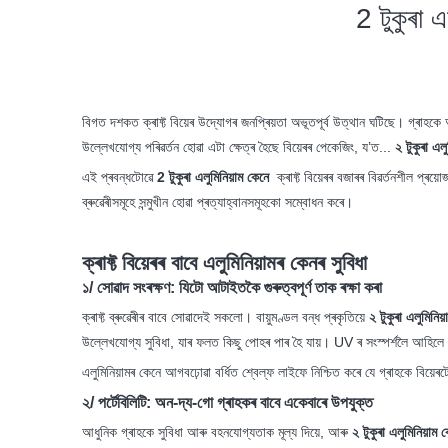
2 টুকুৰা এ
বিগত দশকত ক্ৰাফ্ট বিয়েৰ উদ্যোগৰ জনপ্ৰিয়তা অভূতপূৰ্ব উত্থান ঘটিছে। গ্ৰাহকে
উল্লেখযোগ্য পৰিৱৰ্তন হোৱা এটা ক্ষেত্ৰ হৈছে বিয়েৰৰ পেকেজিং, য’ত...
২ টুকুৰা এল
এই প্ৰবন্ধটোৱে
2 টুকুৰা এলুমিনিয়াম কেনে
ক্ৰাফ্ট বিয়েৰৰ বজাৰৰ বিৱৰ্তনশীল প্ৰ
ব্ৰুৱেৰীসমূহে সন্মুখীন হোৱা প্ৰত্যাহ্বানসমূহকো সম্বোধন কৰে।
ক্ৰাফ্ট বিয়েৰৰ বাবে এলুমিনিয়ামৰ কেনৰ সুবিধা
১/ সোৱাদ সংৰক্ষণ: যিটো আটাইতকৈ গুৰুত্বপূৰ্ণ তাক ৰক্ষা কৰা
ক্ৰাফ্ট ব্ৰুৱেৰীৰ বাবে সোৱাদেই সকলো। বায়ুমণ্ডল বন্ধ প্ৰকৃতিয়ে
২ টুকুৰা এলুমিনিয
উল্লেখযোগ্য সুবিধা, যাৰ ফলত কিছু পোহৰ পাৰ হৈ যায়। UV ৰ সংস্পৰ্শলৈ আহিলে বি
এলুমিনিয়ামৰ কেনে আগবঢ়োৱা বৰ্ধিত শ্বেল্ফ লাইফে নিশ্চিত কৰে যে গ্ৰাহকে বিয়
২/ পৰ্টেবিলিটি: অন-দ্য-গো গ্ৰাহকৰ বাবে একেবাৰে উপযুক্ত
আধুনিক গ্ৰাহকে সুবিধা আৰু বহনযোগ্যতাক মূল্য দিয়ে, আৰু
২ টুকুৰা এলুমিনিয়াম