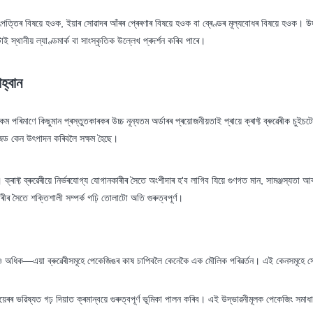
 উৎপত্তিৰ বিষয়ে হওক, ইয়াৰ সোৱাদৰ আঁৰৰ প্ৰেৰণাৰ বিষয়ে হওক বা ব্ৰেণ্ডৰ মূল্যবোধৰ বিষয়ে হওক।
 স্থানীয় ল্যাণ্ডমাৰ্ক বা সাংস্কৃতিক উল্লেখ প্ৰদৰ্শন কৰিব পাৰে।
হ্বান
ম পৰিমাণে কিছুমান প্ৰস্তুতকাৰকৰ উচ্চ নূন্যতম অৰ্ডাৰৰ প্ৰয়োজনীয়তাই প্ৰায়ে ক্ৰাফ্ট ব্ৰুৱেৰীক চুইচ
াইজড কেন উৎপাদন কৰিবলৈ সক্ষম হৈছে।
্ট ব্ৰুৱেৰীয়ে নিৰ্ভৰযোগ্য যোগানকাৰীৰ সৈতে অংশীদাৰ হ'ব লাগিব যিয়ে গুণগত মান, সামঞ্জস্যতা আৰ
ৰীৰ সৈতে শক্তিশালী সম্পৰ্ক গঢ়ি তোলাটো অতি গুৰুত্বপূৰ্ণ।
ৈও অধিক—এয়া ব্ৰুৱেৰীসমূহে পেকেজিঙৰ কাষ চাপিবলৈ কেনেকৈ এক মৌলিক পৰিৱৰ্তন। এই কেনসমূহে সোৱা
বিয়েৰৰ ভৱিষ্যত গঢ় দিয়াত ক্ৰমান্বয়ে গুৰুত্বপূৰ্ণ ভূমিকা পালন কৰিব। এই উদ্ভাৱনীমূলক পেকেজিং স