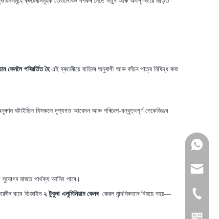
দ্ভাৱনসমূহে ব্ৰুৱেৰীসমূহক তেওঁলোকৰ দৰ্শকৰ সৈতে নতুন আৰু অৰ্থপূৰ্ণভাৱে জড়িত
িয়াম কেনলৈ পৰিৱৰ্তিত হৈ
এই ব্ৰুৱেৰীয়ে বাহিৰৰ অনুৰাগী আৰু কাঁচৰ পাত্ৰ নিষিদ্ধ কৰা
ত অনুৰণন ঘটাইছিল যিসকলে দৃশ্যগত আবেদন আৰু পৰিৱেশ-বন্ধুত্বপূৰ্ণ পেকেজিঙৰ
+৮৬ 178
admin@j
ুৱা সুযোগৰ মাজত পাৰ্থক্য আনিব পাৰে।
ৰুৱেৰীৰ বাবে ডিজাইন
২ টুকুৰা এলুমিনিয়াম কেনৰ
কেৱল নান্দনিকতাৰ বিষয়ে নহয়—
+৮৬ 155