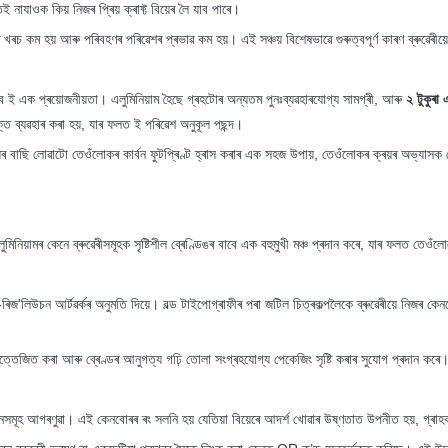
যাওক কিয় নিজৰ প্ৰিয় ক্ৰাফ্ট বিয়েৰ লৈ যাব পাৰে।
ৰচ কম হয় আৰু পৰিবহণৰ পৰিৱেশৰ প্ৰভাৱ কম হয়। এই সঞ্চয় বিশেষভাৱে গুৰুত্বপূৰ্ণ কাৰণ ব্ৰুৱেৰীয
ে ই এক প্ৰয়োজনীয়তা। এলুমিনিয়াম হৈছে গ্ৰহটোৰ অন্যতম পুনঃব্যৱহাৰযোগ্য সামগ্ৰী, আৰু
২ টুকুৰা 
তি ব্যৱহাৰ কৰা হয়, যাৰ ফলত ই পৰিৱেশ অনুকূল পছন্দ।
য়েৰ বাছি লোৱাটো তেওঁলোকৰ কাৰ্বন ফুটপ্ৰিণ্ট হ্ৰাস কৰাৰ এক সহজ উপায়, তেওঁলোকৰ ক্ৰয়ৰ অভ্যাস
লুমিনিয়ামৰ কেনে ব্ৰুৱেৰীসমূহক সৃষ্টিশীল ব্ৰেণ্ডিঙৰ বাবে এক বহুমুখী মঞ্চ প্ৰদান কৰে, যাৰ ফলত তেও
চ-ৰিজ'লিউচন আৰ্টৱৰ্কৰ অনুমতি দিয়ে। বল্ড টাইপোগ্ৰাফীৰ পৰা জটিল চিত্ৰকল্পলৈকে ব্ৰুৱেৰীয়ে নিজৰ 
উত্তেজিত কৰা আৰু ব্ৰেণ্ডৰ আনুগত্য গঢ়ি তোলা সংগ্ৰহযোগ্য পেকেজিং সৃষ্টি কৰাৰ সুযোগ প্ৰদান কৰে
ক কেনসমূহ আগৰণুৱা। এই কেনবোৰৰ ৰং সলনি হয় যেতিয়া বিয়েৰে আদৰ্শ খোৱাৰ উষ্ণতাত উপনীত হয়, গ্ৰা