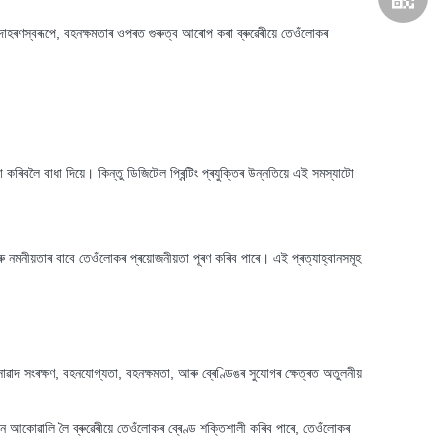
 উদাহৰণস্বৰূপে, বহনক্ষমতাৰ ওপৰত গুৰুত্ব আৰোপ কৰা ব্ৰুৱেৰীয়ে তেওঁলোকৰ
টো কৰিবলৈ বাধা দিয়ে। কিন্তু ডিজিটেল প্ৰিন্টিং প্ৰযুক্তিৰ উন্নতিয়ে এই সমস্যাটো
ু নমনীয়তাৰ বাবে তেওঁলোকৰ প্ৰয়োজনীয়তা পূৰণ কৰিব পাৰে। এই প্ৰত্যাহ্বানসমূহ
দ সংৰক্ষণ, বহনযোগ্যতা, বহনক্ষমতা, আৰু ব্ৰেণ্ডিঙৰ সুযোগৰ ক্ষেত্ৰত অতুলনীয়
মাধান আকোৱালি লৈ ব্ৰুৱেৰীয়ে তেওঁলোকৰ ব্ৰেণ্ড শক্তিশালী কৰিব পাৰে, তেওঁলোকৰ