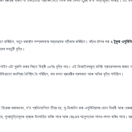
াৰ্চুৱেল ব্ৰুৱেৰী ​​ভ্ৰমণ বা একচেটিয়া প্ৰচাৰৰ সৈতে লিংক কৰা কেনত QR ক’ড অন্তৰ্ভুক্ত কৰিছে। এই উ
গ্ৰহণ কৰিছিল, নতুন বজাৰলৈ সম্প্ৰসাৰণৰ সম্ভাৱনাক স্বীকাৰ কৰিছিল। কাঁচৰ বটলৰ পৰা
২ টুকুৰা এলুমিন
 সন্তুষ্টি বৃদ্ধি।
িয়েৰৰ লাইন এটা মুকলি কৰাৰ পিছত বিক্ৰী ৩৫% বৃদ্ধি পায়। এই ডিজাইনসমূহে কনিষ্ঠ গ্ৰাহকসকলৰ মাজ
মিডিয়াতো জনপ্ৰিয় বৈশিষ্ট্য হৈ পৰিছিল, যাৰ ফলত ব্ৰুৱেৰীৰ প্ৰসাৰতা আৰু অধিক বৃদ্ধি পাইছিল।
ফ্ট বিয়েৰৰ বজাৰখনত, য’ত প্ৰতিযোগিতা তীব্ৰ হয়, সু-ডিজাইন কৰা এলুমিনিয়ামৰ কেনে বিক্ৰী আৰু হেৰ
ব পাৰে, পুনৰাবৃত্তিমূলক ক্ৰয়ক উৎসাহিত কৰিব পাৰে আৰু ব্ৰেণ্ডৰ আনুগত্যক লালন-পালন কৰিব পাৰে। ব্