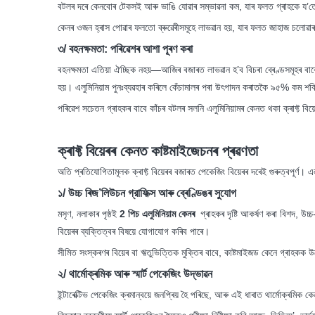
বটলৰ দৰে কেনবোৰ টেকসই আৰু ভাঙি যোৱাৰ সম্ভাৱনা কম, যাৰ ফলত গ্ৰাহকে য’তেই না
কেনৰ ওজন হ্ৰাস পোৱাৰ ফলতো ব্ৰুৱেৰীসমূহে লাভৱান হয়, যাৰ ফলত জাহাজ চলোৱাৰ খ
৩/ বহনক্ষমতা: পৰিৱেশৰ আশা পূৰণ কৰা
বহনক্ষমতা এতিয়া ঐচ্ছিক নহয়—আজিৰ বজাৰত লাভৱান হ’ব বিচৰা ব্ৰেণ্ডসমূহৰ বাব
হয়। এলুমিনিয়াম পুনঃব্যৱহাৰ কৰিলে কেঁচামালৰ পৰা উৎপাদন কৰাতকৈ ৯৫% কম শক্
পৰিৱেশ সচেতন গ্ৰাহকৰ বাবে কাঁচৰ বটলৰ সলনি এলুমিনিয়ামৰ কেনত থকা ক্ৰাফ্ট বি
ক্ৰাফ্ট বিয়েৰৰ কেনত কাষ্টমাইজেচনৰ প্ৰৱণতা
অতি প্ৰতিযোগিতামূলক ক্ৰাফ্ট বিয়েৰৰ বজাৰত পেকেজিং বিয়েৰৰ দৰেই গুৰুত্বপূৰ্ণ। এ
১/ উচ্চ ৰিজ’লিউচন গ্রাফিক্স আৰু ব্ৰেণ্ডিঙৰ সুযোগ
মসৃণ, নলাকাৰ পৃষ্ঠই
2 পিচ এলুমিনিয়াম কেনৰ
গ্ৰাহকৰ দৃষ্টি আকৰ্ষণ কৰা বিশদ, উচ্
বিয়েৰৰ ব্যক্তিত্বৰ বিষয়ে যোগাযোগ কৰিব পাৰে।
সীমিত সংস্কৰণৰ বিয়েৰ বা ঋতুভিত্তিক মুক্তিৰ বাবে, কাষ্টমাইজড কেনে গ্ৰাহকক 
২/ থাৰ্মোক্ৰমিক আৰু স্মাৰ্ট পেকেজিং উদ্ভাৱন
ইন্টাৰেক্টিভ পেকেজিং ক্ৰমান্বয়ে জনপ্ৰিয় হৈ পৰিছে, আৰু এই ধাৰাত থাৰ্মোক্ৰমি