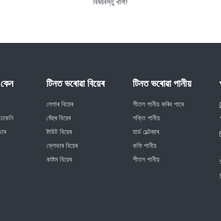
বিষয়বস্তু খালী!
 কেন
টিনত ভৰোৱা বিয়েৰ
টিনত ভৰোৱা পানীয়
লেগাৰ বিয়েৰ
শীতল পানীয় কৰিব পাৰে
 ঢাকনি
ঘেঁহুৰ বিয়েৰ
শক্তি পানীয়
ডাৰ
ষ্টাউট বিয়েৰ
হাৰ্ড চেল্টজাৰ
ফ্লেভাৰ বিয়েৰ
কফি পানীয়
কাষ্টম বিয়েৰ
শীতল পানীয়