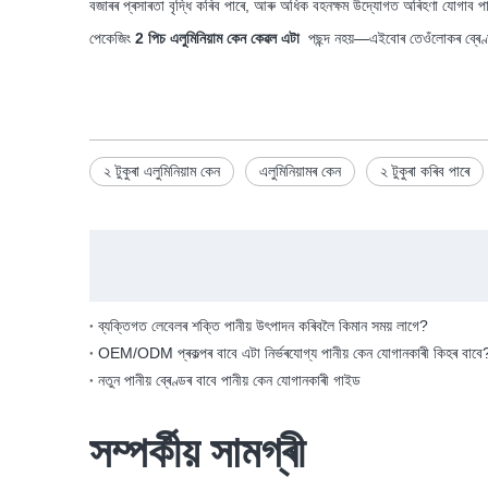
বজাৰৰ প্ৰসাৰতা বৃদ্ধি কৰিব পাৰে, আৰু অধিক বহনক্ষম উদ্যোগত অৰিহণা যোগাব প
পেকেজিং
2 পিচ এলুমিনিয়াম কেন কেৱল এটা
পছন্দ নহয়—এইবোৰ তেওঁলোকৰ ব্ৰেণ্
২ টুকুৰা এলুমিনিয়াম কেন
এলুমিনিয়ামৰ কেন
২ টুকুৰা কৰিব পাৰে
ব্যক্তিগত লেবেলৰ শক্তি পানীয় উৎপাদন কৰিবলৈ কিমান সময় লাগে?
OEM/ODM প্ৰকল্পৰ বাবে এটা নিৰ্ভৰযোগ্য পানীয় কেন যোগানকাৰী কিহৰ বাবে
নতুন পানীয় ব্ৰেণ্ডৰ বাবে পানীয় কেন যোগানকাৰী গাইড
সম্পৰ্কীয় সামগ্ৰী