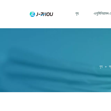
গৃহ
এলুমিনিয়ামৰ 
গৃহ
»
ব