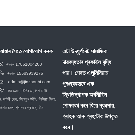
আমাৰ সৈতে যোগাযোগ কৰক
এটা উদ্ধৃৰ্পৰেট সামাজিক
দায়বদ্ধতাৰ প্ৰফাইল বৃদ্ধি

+৮৬- 17861004208
পায়। শেষত এলুমিনিয়াম

+৮৬- 15589939275
admin@jinzhouhi.com

পুনঃব্যৱহাৰে এক

ৰুম ৯০৩, বিল্ডিং এ, বিগ ডাটা
স্থিতিস্থাপক অৰ্থনীতিৰ
ইণ্ডাষ্ট্ৰী বেছ, জিনলুও ষ্ট্ৰীট, লিক্সিয়া জিলা,
পোষকতা কৰে যিয়ে ব্যৱসায়,
জিনান চহৰ, শ্বানডং প্ৰভিন্স, চীন
গ্ৰাহক আৰু গ্ৰহটোক উপকৃত
কৰে।