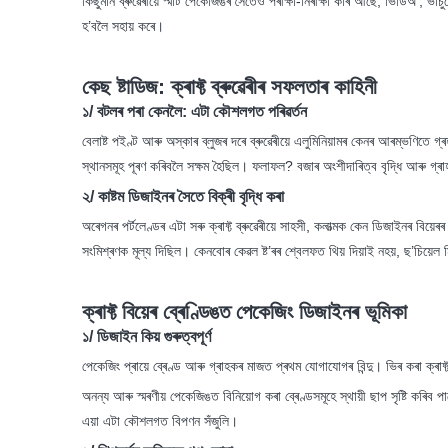
কিছুমান ব্ৰুৱেৰীয়ে স্মাৰ্ট পেকেজিঙৰ সৈতেও পৰীক্ষা-নিৰীক্ষা কৰি আছে, ভিডিঅ’, ভ
হ’বলৈ সহায় কৰে।
কেছ ষ্টাডিজ: ক্ৰাফ্ট ব্ৰুৱেৰীৰ সফলতাৰ কাহিনী
১/ বটলৰ পৰা কেনলৈ: এটা কৌশলগত পৰিৱৰ্তন
বেলাষ্ট পইণ্ট আৰু অস্কাৰ ব্লুজৰ দৰে ব্ৰুৱেৰীয়ে এলুমিনিয়ামৰ কেনৰ আৰম্ভণিতে 
স্থানসমূহ পূৰণ কৰিবলৈ সক্ষম হৈছিল। ফলাফল? বজাৰ অংশীদাৰিত্ব বৃদ্ধি আৰু গ্ৰাহকৰ
২/ কাষ্টম ডিজাইনৰ সৈতে বিক্ৰী বৃদ্ধি কৰা
অৰেগনৰ পৰ্টলেণ্ডৰ এটা সৰু ক্ৰাফ্ট ব্ৰুৱেৰীয়ে সাহসী, কলাত্মক কেন ডিজাইনৰ ব
সংমিশ্ৰণক মূল্য দিছিল। কেনবোৰ কেৱল ষ্ট’ৰৰ শ্বেলফত থিয় দিয়াই নহয়, ছ’চিয়েল 
ক্ৰাফ্ট বিয়েৰ ব্ৰেণ্ডিঙত পেকেজিং ডিজাইনৰ ভূমিকা
১/ ডিজাইন কিয় গুৰুত্বপূৰ্ণ
পেকেজিং প্ৰায়ে ব্ৰেণ্ড আৰু গ্ৰাহকৰ মাজত প্ৰথম যোগাযোগৰ বিন্দু। ভিৰ কৰা ক্ৰা
অনন্য আৰু স্মৰণীয় পেকেজিঙত বিনিয়োগ কৰা ব্ৰেণ্ডসমূহে স্থায়ী ছাপ সৃষ্টি কৰি
এয়া এটা কৌশলগত বিপণন সঁজুলি।