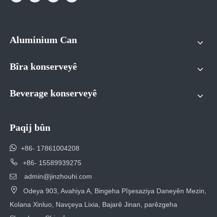
Aluminium Can
Bîra konserveyê
Beverage konserveyê
Paqij bûn

+86- 17861004208

+86- 15589939275
admin@jinzhouhi.com


Odeya 903, Avahiya A, Bingeha Pîşesaziya Daneyên Mezin,
Kolana Xinluo, Navçeya Lixia, Bajarê Jinan, parêzgeha