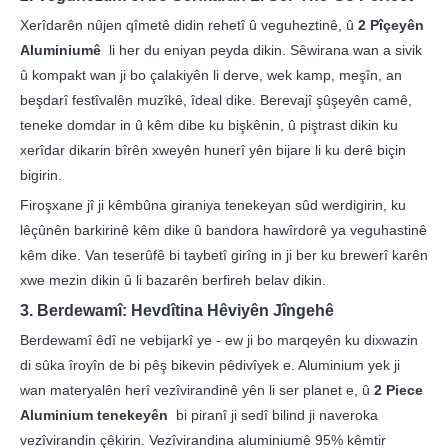
Xerîdarên nûjen qîmetê didin rehetî û veguheztinê, û
2 Pîçeyên
Aluminiumê
li her du eniyan peyda dikin. Sêwirana wan a sivik
û kompakt wan ji bo çalakiyên li derve, wek kamp, ​​meşîn, an
beşdarî festîvalên muzîkê, îdeal dike. Berevajî şûşeyên camê,
teneke domdar in û kêm dibe ku bişkênin, û piştrast dikin ku
xerîdar dikarin bîrên xweyên hunerî yên bijare li ku derê biçin
bigirin.
Firoşxane jî ji kêmbûna giraniya tenekeyan sûd werdigirin, ku
lêçûnên barkirinê kêm dike û bandora hawîrdorê ya veguhastinê
kêm dike. Van teserûfê bi taybetî girîng in ji ber ku brewerî karên
xwe mezin dikin û li bazarên berfireh belav dikin.
3. Berdewamî: Hevdîtina Hêviyên Jîngehê
Berdewamî êdî ne vebijarkî ye - ew ji bo marqeyên ku dixwazin
di sûka îroyîn de bi pêş bikevin pêdivîyek e. Aluminium yek ji
wan materyalên herî vezîvirandinê yên li ser planet e, û
2 Piece
Aluminium tenekeyên
bi piranî ji sedî bilind ji naveroka
vezîvirandin çêkirin. Vezîvirandina aluminiumê 95% kêmtir