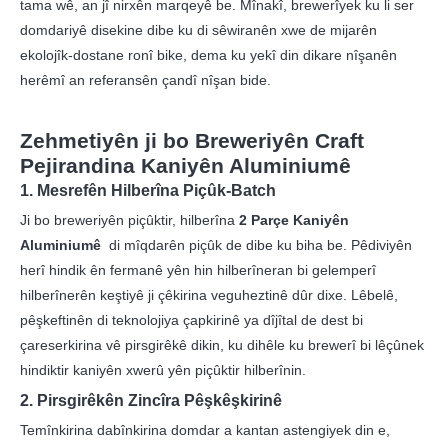
tama wê, an jî nirxên marqeyê be. Mînakî, brewerîyek ku li ser
domdariyê disekine dibe ku di sêwiranên xwe de mijarên
ekolojîk-dostane ronî bike, dema ku yekî din dikare nîşanên
herêmî an referansên çandî nîşan bide.
Zehmetiyên ji bo Breweriyên Craft
Pejirandina Kaniyên Aluminiumê
1. Mesrefên Hilberîna Piçûk-Batch
Ji bo breweriyên piçûktir, hilberîna
2 Parçe Kaniyên
Aluminiumê
di mîqdarên piçûk de dibe ku biha be. Pêdiviyên
herî hindik ên fermanê yên hin hilberîneran bi gelemperî
hilberînerên keştiyê ji çêkirina veguheztinê dûr dixe. Lêbelê,
pêşkeftinên di teknolojiya çapkirinê ya dîjîtal de dest bi
çareserkirina vê pirsgirêkê dikin, ku dihêle ku brewerî bi lêçûnek
hindiktir kaniyên xwerû yên piçûktir hilberînin.
2. Pirsgirêkên Zincîra Pêşkêşkirinê
Temînkirina dabînkirina domdar a kantan astengiyek din e,