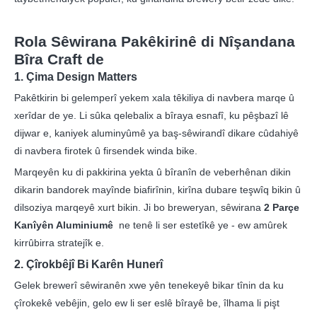
Rola Sêwirana Pakêkirinê di Nîşandana
Bîra Craft de
1. Çima Design Matters
Pakêtkirin bi gelemperî yekem xala têkiliya di navbera marqe û
xerîdar de ye. Li sûka qelebalix a bîraya esnafî, ku pêşbazî lê
dijwar e, kaniyek aluminyûmê ya baş-sêwirandî dikare cûdahiyê
di navbera firotek û firsendek winda bike.
Marqeyên ku di pakkirina yekta û bîranîn de veberhênan dikin
dikarin bandorek mayînde biafirînin, kirîna dubare teşwîq bikin û
dilsoziya marqeyê xurt bikin. Ji bo breweryan, sêwirana
2 Parçe
Kanîyên Aluminiumê
ne tenê li ser estetîkê ye - ew amûrek
kirrûbirra stratejîk e.
2. Çîrokbêjî Bi Karên Hunerî
Gelek brewerî sêwiranên xwe yên tenekeyê bikar tînin da ku
çîrokekê vebêjin, gelo ew li ser eslê bîrayê be, îlhama li pişt