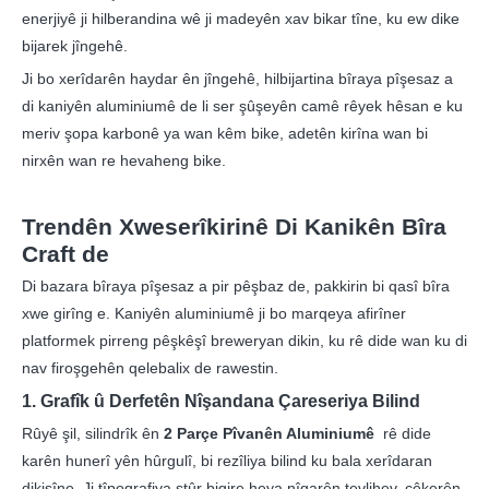
enerjiyê ji hilberandina wê ji madeyên xav bikar tîne, ku ew dike
bijarek jîngehê.
Ji bo xerîdarên haydar ên jîngehê, hilbijartina bîraya pîşesaz a
di kaniyên aluminiumê de li ser şûşeyên camê rêyek hêsan e ku
meriv şopa karbonê ya wan kêm bike, adetên kirîna wan bi
nirxên wan re hevaheng bike.
Trendên Xweserîkirinê Di Kanikên Bîra
Craft de
Di bazara bîraya pîşesaz a pir pêşbaz de, pakkirin bi qasî bîra
xwe girîng e. Kaniyên aluminiumê ji bo marqeya afirîner
platformek pirreng pêşkêşî breweryan dikin, ku rê dide wan ku di
nav firoşgehên qelebalix de rawestin.
1. Grafîk û Derfetên Nîşandana Çareseriya Bilind
Rûyê şil, silindrîk ên
2 Parçe Pîvanên Aluminiumê
rê dide
karên hunerî yên hûrgulî, bi rezîliya bilind ku bala xerîdaran
dikişîne. Ji tîpografiya stûr bigire heya nîgarên tevlihev, çêkerên