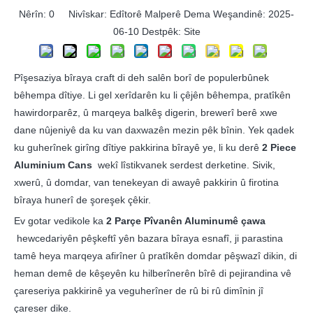
Nêrîn:
0
Nivîskar: Edîtorê Malperê Dema Weşandinê: 2025-
06-10 Destpêk:
Site
Pîşesaziya bîraya craft di deh salên borî de populerbûnek
bêhempa dîtiye. Li gel xerîdarên ku li çêjên bêhempa, pratîkên
hawirdorparêz, û marqeya balkêş digerin, brewerî berê xwe
dane nûjeniyê da ku van daxwazên mezin pêk bînin. Yek qadek
ku guherînek girîng dîtiye pakkirina bîrayê ye, li ku derê
2 Piece
Aluminium Cans
wekî lîstikvanek serdest derketine. Sivik,
xwerû, û domdar, van tenekeyan di awayê pakkirin û firotina
bîraya hunerî de şoreşek çêkir.
Ev gotar vedikole ka
2 Parçe Pîvanên Aluminumê çawa
hewcedariyên pêşkeftî yên bazara bîraya esnafî, ji parastina
tamê heya marqeya afirîner û pratîkên domdar pêşwazî dikin, di
heman demê de kêşeyên ku hilberînerên bîrê di pejirandina vê
çareseriya pakkirinê ya veguherîner de rû bi rû dimînin jî
çareser dike.