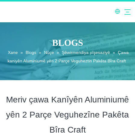
BLOGS
Xane
»
Blogs
»
Nûçe
»
Şêwirmendiya pîşesaziyê
»
Çawa
kaniyên Aluminiumê yên 2 Parçe Veguheztin Pakêta Bîra Craft
Meriv çawa Kanîyên Aluminiumê
yên 2 Parçe Veguhezîne Pakêta
Bîra Craft