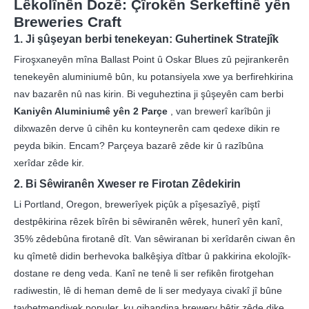
Lêkolînên Dozê: Çîrokên Serkeftinê yên
Breweries Craft
1. Ji şûşeyan berbi tenekeyan: Guhertinek Stratejîk
Firoşxaneyên mîna Ballast Point û Oskar Blues zû pejirankerên
tenekeyên aluminiumê bûn, ku potansiyela xwe ya berfirehkirina
nav bazarên nû nas kirin. Bi veguheztina ji şûşeyên cam berbi
Kaniyên Aluminiumê yên 2 Parçe
, van brewerî karîbûn ji
dilxwazên derve û cihên ku konteynerên cam qedexe dikin re
peyda bikin. Encam? Parçeya bazarê zêde kir û razîbûna
xerîdar zêde kir.
2. Bi Sêwiranên Xweser re Firotan Zêdekirin
Li Portland, Oregon, brewerîyek piçûk a pîşesazîyê, piştî
destpêkirina rêzek bîrên bi sêwiranên wêrek, hunerî yên kanî,
35% zêdebûna firotanê dît. Van sêwiranan bi xerîdarên ciwan ên
ku qîmetê didin berhevoka balkêşiya dîtbar û pakkirina ekolojîk-
dostane re deng veda. Kanî ne tenê li ser refikên firotgehan
radiwestin, lê di heman demê de li ser medyaya civakî jî bûne
taybetmendiyek populer, ku gihandina brewery bêtir zêde dike.