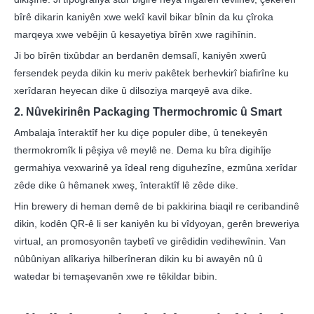
bîrê dikarin kaniyên xwe wekî kavil bikar bînin da ku çîroka
marqeya xwe vebêjin û kesayetiya bîrên xwe ragihînin.
Ji bo bîrên tixûbdar an berdanên demsalî, kaniyên xwerû
fersendek peyda dikin ku meriv pakêtek berhevkirî biafirîne ku
xerîdaran heyecan dike û dilsoziya marqeyê ava dike.
2. Nûvekirinên Packaging Thermochromic û Smart
Ambalaja înteraktîf her ku diçe populer dibe, û tenekeyên
thermokromîk li pêşiya vê meylê ne. Dema ku bîra digihîje
germahiya vexwarinê ya îdeal reng diguhezîne, ezmûna xerîdar
zêde dike û hêmanek xweş, înteraktîf lê zêde dike.
Hin brewery di heman demê de bi pakkirina biaqil re ceribandinê
dikin, kodên QR-ê li ser kaniyên ku bi vîdyoyan, gerên breweriya
virtual, an promosyonên taybetî ve girêdidin vedihewînin. Van
nûbûniyan alîkariya hilberîneran dikin ku bi awayên nû û
watedar bi temaşevanên xwe re têkildar bibin.