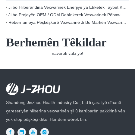
Ji bo Hilberandina Vexwarinek Enerjiyê ya Etîketek Taybet Kengî Digire?
Ji bo Projeyên OEM / ODM Dabînkerek Vexwarinek Pêbawer Çi Dike?
Rêbernameya Pêşkêşkarê Vexwarinê Ji Bo Markên Vexwarinên Nû
Berhemên Têkildar
naverok vala ye!
Shandong Jinzhou Health Industry Co., Ltd li çaraliyê cîhanê
çareseriyên hilberîna vexwarinên şil û karûbarên pakkirinê yên
yek-stop pêşkêşî dike. Her dem wêrek bin.