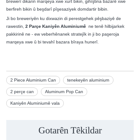
brewerî dikarin marqeya xwe xurt bikin, gihîştina bazarê xwe
berfireh bikin û beşdarî pîşesaziyek domdartir bibin.
Ji bo breweriyên ku dixwazin di perestgehek pêşbaziyê de
rawestin,
2 Parçe Kaniyên Aluminiumê
ne tenê hilbijarkek
pakkirinê ne - ew veberhênanek stratejîk in ji bo paşeroja
marqeya xwe û bi tevahî bazara bîraya hunerî.
2 Piece Aluminium Can
tenekeyên aluminium
2 perçe can
Aluminum Pop Can
Kaniyên Aluminiumê vala
Gotarên Têkildar