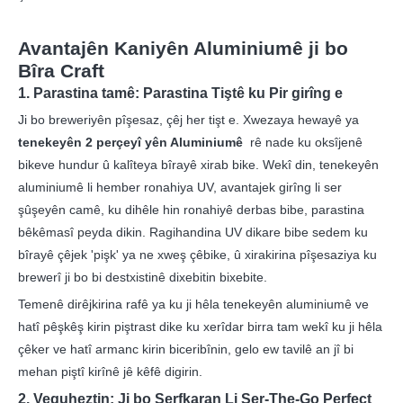
Avantajên Kaniyên Aluminiumê ji bo
Bîra Craft
1. Parastina tamê: Parastina Tiştê ku Pir girîng e
Ji bo breweriyên pîşesaz, çêj her tişt e. Xwezaya hewayê ya
tenekeyên 2 perçeyî yên Aluminiumê
rê nade ku oksîjenê
bikeve hundur û kalîteya bîrayê xirab bike. Wekî din, tenekeyên
aluminiumê li hember ronahiya UV, avantajek girîng li ser
şûşeyên camê, ku dihêle hin ronahiyê derbas bibe, parastina
bêkêmasî peyda dikin. Ragihandina UV dikare bibe sedem ku
bîrayê çêjek 'pişk' ya ne xweş çêbike, û xirakirina pîşesaziya ku
brewerî ji bo bi destxistinê dixebitin bixebite.
Temenê dirêjkirina rafê ya ku ji hêla tenekeyên aluminiumê ve
hatî pêşkêş kirin piştrast dike ku xerîdar birra tam wekî ku ji hêla
çêker ve hatî armanc kirin biceribînin, gelo ew tavilê an jî bi
mehan piştî kirînê jê kêfê digirin.
2. Veguheztin: Ji bo Serfkaran Li Ser-The-Go Perfect