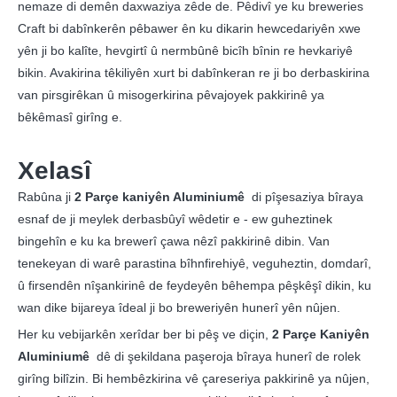
nemaze di demên daxwaziya zêde de. Pêdivî ye ku breweries
Craft bi dabînkerên pêbawer ên ku dikarin hewcedariyên xwe
yên ji bo kalîte, hevgirtî û nermbûnê bicîh bînin re hevkariyê
bikin. Avakirina têkiliyên xurt bi dabînkeran re ji bo derbaskirina
van pirsgirêkan û misogerkirina pêvajoyek pakkirinê ya
bêkêmasî girîng e.
Xelasî
Rabûna ji
2 Parçe kaniyên Aluminiumê
di pîşesaziya bîraya
esnaf de ji meylek derbasbûyî wêdetir e - ew guheztinek
bingehîn e ku ka brewerî çawa nêzî pakkirinê dibin. Van
tenekeyan di warê parastina bîhnfirehiyê, veguheztin, domdarî,
û firsendên nîşankirinê de feydeyên bêhempa pêşkêşî dikin, ku
wan dike bijareya îdeal ji bo breweriyên hunerî yên nûjen.
Her ku vebijarkên xerîdar ber bi pêş ve diçin,
2 Parçe Kaniyên
Aluminiumê
dê di şekildana paşeroja bîraya hunerî de rolek
girîng bilîzin. Bi hembêzkirina vê çareseriya pakkirinê ya nûjen,