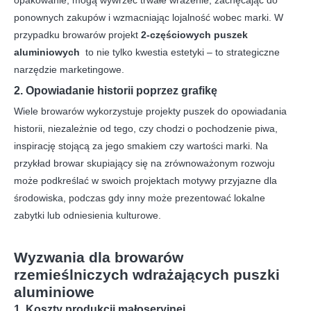
opakowanie, mogą wywrzeć trwałe wrażenie, zachęcając do
ponownych zakupów i wzmacniając lojalność wobec marki. W
przypadku browarów projekt
2-częściowych puszek
aluminiowych
to nie tylko kwestia estetyki – to strategiczne
narzędzie marketingowe.
2. Opowiadanie historii poprzez grafikę
Wiele browarów wykorzystuje projekty puszek do opowiadania
historii, niezależnie od tego, czy chodzi o pochodzenie piwa,
inspirację stojącą za jego smakiem czy wartości marki. Na
przykład browar skupiający się na zrównoważonym rozwoju
może podkreślać w swoich projektach motywy przyjazne dla
środowiska, podczas gdy inny może prezentować lokalne
zabytki lub odniesienia kulturowe.
Wyzwania dla browarów
rzemieślniczych wdrażających puszki
aluminiowe
1. Koszty produkcji małoseryjnej