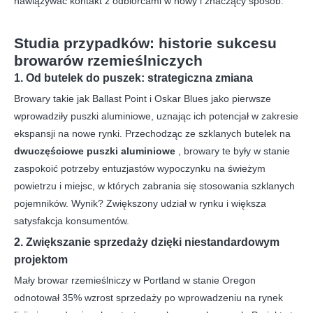
nawiązywać kontakt z odbiorcami w nowy i znaczący sposób.
Studia przypadków: historie sukcesu
browarów rzemieślniczych
1. Od butelek do puszek: strategiczna zmiana
Browary takie jak Ballast Point i Oskar Blues jako pierwsze
wprowadziły puszki aluminiowe, uznając ich potencjał w zakresie
ekspansji na nowe rynki. Przechodząc ze szklanych butelek na
dwuczęściowe puszki aluminiowe
, browary te były w stanie
zaspokoić potrzeby entuzjastów wypoczynku na świeżym
powietrzu i miejsc, w których zabrania się stosowania szklanych
pojemników. Wynik? Zwiększony udział w rynku i większa
satysfakcja konsumentów.
2. Zwiększanie sprzedaży dzięki niestandardowym
projektom
Mały browar rzemieślniczy w Portland w stanie Oregon
odnotował 35% wzrost sprzedaży po wprowadzeniu na rynek