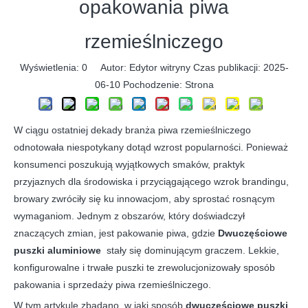
opakowania piwa
rzemieślniczego
Wyświetlenia:
0
Autor: Edytor witryny Czas publikacji: 2025-
06-10 Pochodzenie:
Strona
W ciągu ostatniej dekady branża piwa rzemieślniczego
odnotowała niespotykany dotąd wzrost popularności. Ponieważ
konsumenci poszukują wyjątkowych smaków, praktyk
przyjaznych dla środowiska i przyciągającego wzrok brandingu,
browary zwróciły się ku innowacjom, aby sprostać rosnącym
wymaganiom. Jednym z obszarów, który doświadczył
znaczących zmian, jest pakowanie piwa, gdzie
Dwuczęściowe
puszki aluminiowe
stały się dominującym graczem. Lekkie,
konfigurowalne i trwałe puszki te zrewolucjonizowały sposób
pakowania i sprzedaży piwa rzemieślniczego.
W tym artykule zbadano, w jaki sposób
dwuczęściowe puszki