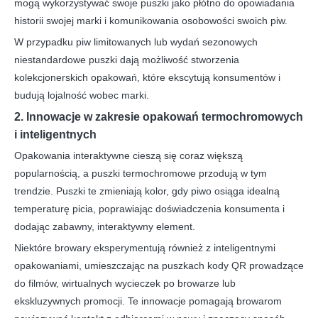
mogą wykorzystywać swoje puszki jako płótno do opowiadania
historii swojej marki i komunikowania osobowości swoich piw.
W przypadku piw limitowanych lub wydań sezonowych
niestandardowe puszki dają możliwość stworzenia
kolekcjonerskich opakowań, które ekscytują konsumentów i
budują lojalność wobec marki.
2. Innowacje w zakresie opakowań termochromowych
i inteligentnych
Opakowania interaktywne cieszą się coraz większą
popularnością, a puszki termochromowe przodują w tym
trendzie. Puszki te zmieniają kolor, gdy piwo osiąga idealną
temperaturę picia, poprawiając doświadczenia konsumenta i
dodając zabawny, interaktywny element.
Niektóre browary eksperymentują również z inteligentnymi
opakowaniami, umieszczając na puszkach kody QR prowadzące
do filmów, wirtualnych wycieczek po browarze lub
ekskluzywnych promocji. Te innowacje pomagają browarom