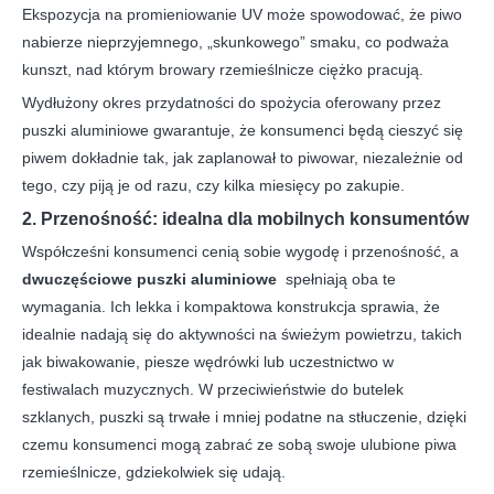
Ekspozycja na promieniowanie UV może spowodować, że piwo
nabierze nieprzyjemnego, „skunkowego” smaku, co podważa
kunszt, nad którym browary rzemieślnicze ciężko pracują.
Wydłużony okres przydatności do spożycia oferowany przez
puszki aluminiowe gwarantuje, że konsumenci będą cieszyć się
piwem dokładnie tak, jak zaplanował to piwowar, niezależnie od
tego, czy piją je od razu, czy kilka miesięcy po zakupie.
2. Przenośność: idealna dla mobilnych konsumentów
Współcześni konsumenci cenią sobie wygodę i przenośność, a
dwuczęściowe puszki aluminiowe
spełniają oba te
wymagania. Ich lekka i kompaktowa konstrukcja sprawia, że ​​
idealnie nadają się do aktywności na świeżym powietrzu, takich
jak biwakowanie, piesze wędrówki lub uczestnictwo w
festiwalach muzycznych. W przeciwieństwie do butelek
szklanych, puszki są trwałe i mniej podatne na stłuczenie, dzięki
czemu konsumenci mogą zabrać ze sobą swoje ulubione piwa
rzemieślnicze, gdziekolwiek się udają.