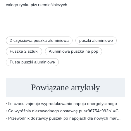
całego rynku piw rzemieślniczych.
2-częściowa puszka aluminiowa
puszki aluminiowe
Puszka 2 sztuki
Aluminiowa puszka na pop
Puste puszki aluminiowe
Powiązane artykuły
Ile czasu zajmuje wyprodukowanie napoju energetycznego pod marką własną?
Co wyróżnia niezawodnego dostawcę pusz96754c992b1=Co wyróżnia niezawodnego dostawcę puszek do napojów dla projektów OEM/ODM?
Przewodnik dostawcy puszek po napojach dla nowych marek napojów